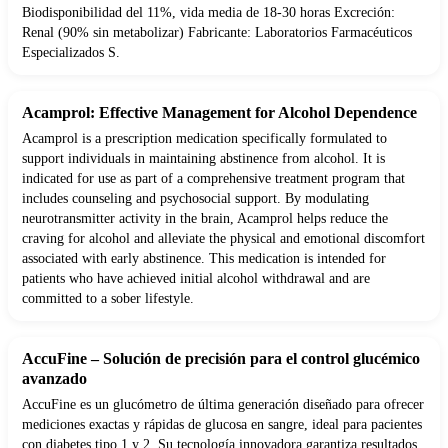
Biodisponibilidad del 11%, vida media de 18-30 horas Excreción:
Renal (90% sin metabolizar) Fabricante: Laboratorios Farmacéuticos
Especializados S.
Acamprol: Effective Management for Alcohol Dependence
Acamprol is a prescription medication specifically formulated to
support individuals in maintaining abstinence from alcohol. It is
indicated for use as part of a comprehensive treatment program that
includes counseling and psychosocial support. By modulating
neurotransmitter activity in the brain, Acamprol helps reduce the
craving for alcohol and alleviate the physical and emotional discomfort
associated with early abstinence. This medication is intended for
patients who have achieved initial alcohol withdrawal and are
committed to a sober lifestyle.
AccuFine – Solución de precisión para el control glucémico
avanzado
AccuFine es un glucómetro de última generación diseñado para ofrecer
mediciones exactas y rápidas de glucosa en sangre, ideal para pacientes
con diabetes tipo 1 y 2. Su tecnología innovadora garantiza resultados