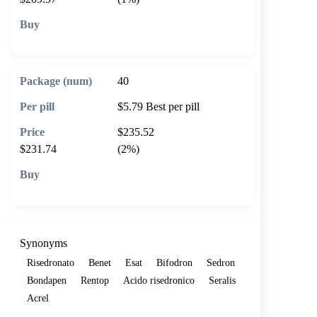
🛒 Add to cart
40
$5.79
Best per pill
$235.52
$231.74
(2%)
🛒 Add to cart
Synonyms
Risedronato
Benet
Esat
Bifodron
Sedron
Bondapen
Rentop
Acido risedronico
Seralis
Acrel