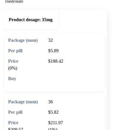
risedronate
Product dosage:
35mg
32
$5.89
$188.42
(0%)
🛒 Add to cart
36
$5.82
$211.97
$209.57
(1%)