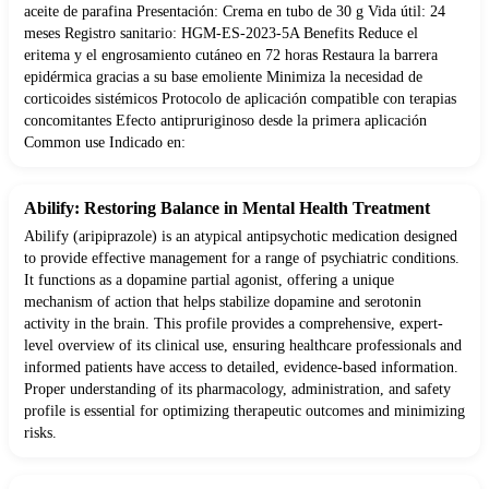
aceite de parafina Presentación: Crema en tubo de 30 g Vida útil: 24
meses Registro sanitario: HGM-ES-2023-5A Benefits Reduce el
eritema y el engrosamiento cutáneo en 72 horas Restaura la barrera
epidérmica gracias a su base emoliente Minimiza la necesidad de
corticoides sistémicos Protocolo de aplicación compatible con terapias
concomitantes Efecto antipruriginoso desde la primera aplicación
Common use Indicado en:
Abilify: Restoring Balance in Mental Health Treatment
Abilify (aripiprazole) is an atypical antipsychotic medication designed
to provide effective management for a range of psychiatric conditions.
It functions as a dopamine partial agonist, offering a unique
mechanism of action that helps stabilize dopamine and serotonin
activity in the brain. This profile provides a comprehensive, expert-
level overview of its clinical use, ensuring healthcare professionals and
informed patients have access to detailed, evidence-based information.
Proper understanding of its pharmacology, administration, and safety
profile is essential for optimizing therapeutic outcomes and minimizing
risks.