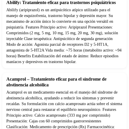
Abilify: Tratamiento eficaz para trastornos psiquiátricos
Abilify (aripiprazol) es un antipsicótico atípico utilizado para el
manejo de esquizofrenia, trastorno bipolar y depresión mayor. Su
mecanismo de acción único lo convierte en una opción versátil en
psiquiatría. Features Principio activo: Aripiprazol Presentaciones:
Comprimidos (2 mg, 5 mg, 10 mg, 15 mg, 20 mg, 30 mg), solución
inyectable Clase terapéutica: Antipsicótico de segunda generación
Modo de acción: Agonista parcial de receptores D2 y 5-HT1A,
antagonista de 5-HT2A Vida media: ~75 horas (metabolito activo: ~94
horas) Benefits Estabilización del estado de ánimo: Reduce episodios
maníacos y depresivos en trastorno bipolar.
Acamprol – Tratamiento eficaz para el síndrome de
abstinencia alcohólica
Acamprol es un medicamento esencial en el manejo del síndrome de
abstinencia alcohólica, ayudando a reducir los síntomas y prevenir
recaídas. Su formulación con calcio acamprosato actúa sobre el sistema
nervioso central para restaurar el equilibrio neuroquímico. Features
Principio activo: Calcio acamprosato (333 mg por comprimido)
Presentación: Cajas con 60 comprimidos gastrorresistentes
Clasificación: Medicamento de prescripción (Rx) Farmacocinética: