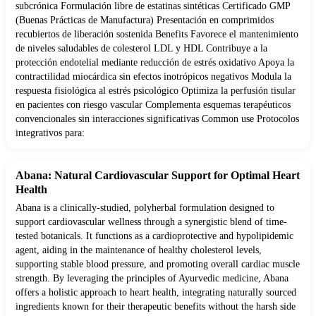
subcrónica Formulación libre de estatinas sintéticas Certificado GMP
(Buenas Prácticas de Manufactura) Presentación en comprimidos
recubiertos de liberación sostenida Benefits Favorece el mantenimiento
de niveles saludables de colesterol LDL y HDL Contribuye a la
protección endotelial mediante reducción de estrés oxidativo Apoya la
contractilidad miocárdica sin efectos inotrópicos negativos Modula la
respuesta fisiológica al estrés psicológico Optimiza la perfusión tisular
en pacientes con riesgo vascular Complementa esquemas terapéuticos
convencionales sin interacciones significativas Common use Protocolos
integrativos para:
Abana: Natural Cardiovascular Support for Optimal Heart
Health
Abana is a clinically-studied, polyherbal formulation designed to
support cardiovascular wellness through a synergistic blend of time-
tested botanicals. It functions as a cardioprotective and hypolipidemic
agent, aiding in the maintenance of healthy cholesterol levels,
supporting stable blood pressure, and promoting overall cardiac muscle
strength. By leveraging the principles of Ayurvedic medicine, Abana
offers a holistic approach to heart health, integrating naturally sourced
ingredients known for their therapeutic benefits without the harsh side