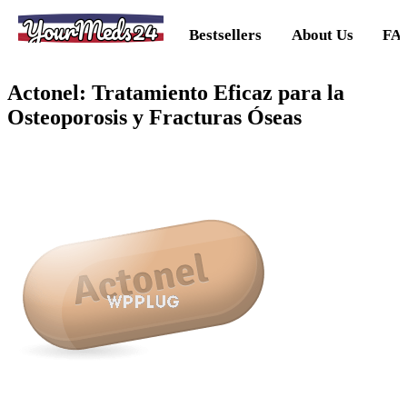
YourMeds24
Bestsellers
About Us
FA
Actonel: Tratamiento Eficaz para la
Osteoporosis y Fracturas Óseas