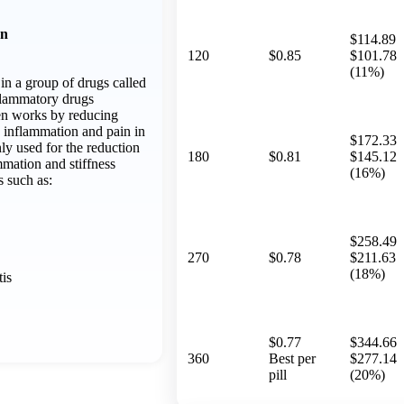
on
$114.89
120
$0.85
$101.78
(11%)
in a group of drugs called
nflammatory drugs
n works by reducing
 inflammation and pain in
$172.33
ly used for the reduction
180
$0.81
$145.12
mmation and stiffness
(16%)
s such as:
$258.49
270
$0.78
$211.63
(18%)
tis
$0.77
$344.66
360
Best per
$277.14
pill
(20%)