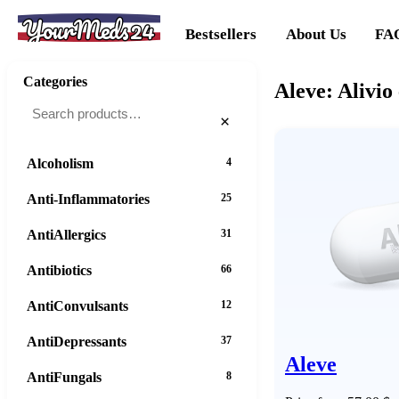
YourMeds24
Bestsellers
About Us
FA
Categories
Aleve: Alivio
×
Alcoholism
4
Anti-Inflammatories
25
AntiAllergics
31
Antibiotics
66
AntiConvulsants
12
AntiDepressants
37
Aleve
AntiFungals
8