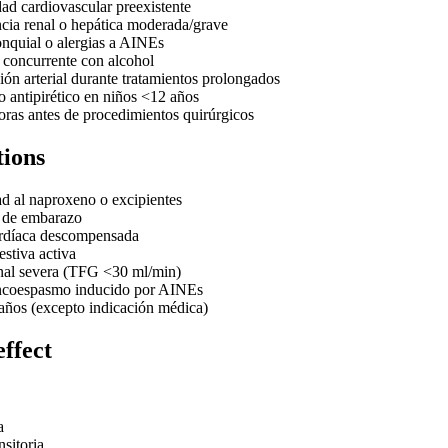
d cardiovascular preexistente
ncia renal o hepática moderada/grave
nquial o alergias a AINEs
 concurrente con alcohol
ión arterial durante tratamientos prolongados
o antipirético en niños <12 años
ras antes de procedimientos quirúrgicos
tions
ad al naproxeno o excipientes
e de embarazo
ardíaca descompensada
stiva activa
enal severa (TFG <30 ml/min)
oncoespasmo inducido por AINEs
años (excepto indicación médica)
effect
a
nsitoria