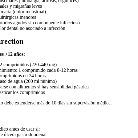
sculares (lumbalgia, artrosis, esguinces)
nales y migrañas leves
maria (dolor menstrual)
uirúrgicas menores
torios agudos sin componente infeccioso
lor dental no asociado a infección
irection
es >12 años:
1-2 comprimidos (220-440 mg)
nimiento: 1 comprimido cada 8-12 horas
omprimidos en 24 horas
aso de agua (200 ml mínimo)
arse con alimentos si hay sensibilidad gástrica
masticar los comprimidos
no debe extenderse más de 10 días sin supervisión médica.
ico antes de usar si:
de úlcera gastroduodenal