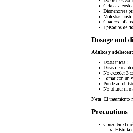
Dolores osteomu
Cefaleas tensio
Dismenorrea pri
Molestias postq
Cuadros inflama
Episodios de do
Dosage and d
Adultos y adolescent
Dosis inicial: 
Dosis de mante
No exceder 3 c
Tomar con un v
Puede administr
No triturar ni 
Nota:
El tratamiento 
Precautions
Consultar al méd
Historia 