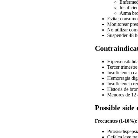
Enfermeda
Insuficie
Asma bro
Evitar consumo
Monitorear pres
No utilizar com
Suspender 48 ho
Contraindica
Hipersensibilid
Tercer trimestr
Insuficiencia c
Hemorragia dige
Insuficiencia r
Historia de br
Menores de 12 
Possible side 
Frecuentes (1-10%):
Pirosis/dispepsi
Cefalea leve tra