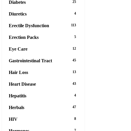
Diabetes
25
Diuretics
4
Erectile Dysfunction
113
Erection Packs
5
Eye Care
12
Gastrointestinal Tract
45
Hair Loss
13
Heart Disease
43
Hepatitis
4
Herbals
47
HIV
8
Hormones
7