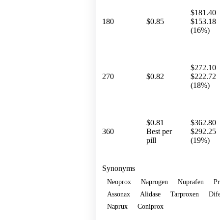
$181.40
180
$0.85
$153.18
(16%)
$272.10
270
$0.82
$222.72
(18%)
$0.81
$362.80
360
Best per
$292.25
pill
(19%)
Synonyms
Neoprox
Naprogen
Nuprafen
Pr
Assonax
Alidase
Tarproxen
Dif
Naprux
Coniprox