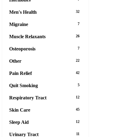
Men's Health
32
Migraine
7
Muscle Relaxants
26
Osteoporosis
7
Other
22
Pain Relief
42
Quit Smoking
5
Respiratory Tract
12
Skin Care
45
Sleep Aid
12
Urinary Tract
11