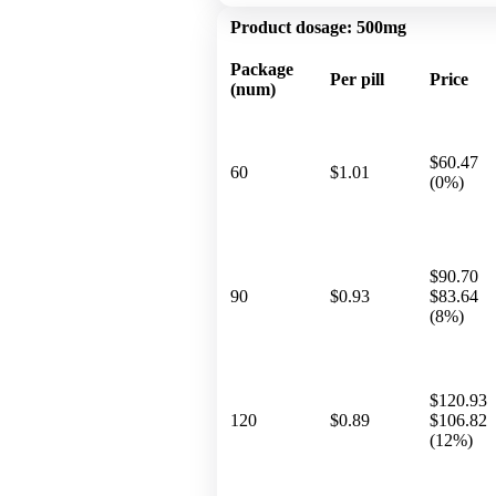
Product dosage:
500mg
Package
Per pill
Price
(num)
$60.47
60
$1.01
(0%)
$90.70
90
$0.93
$83.64
(8%)
$120.93
120
$0.89
$106.82
(12%)