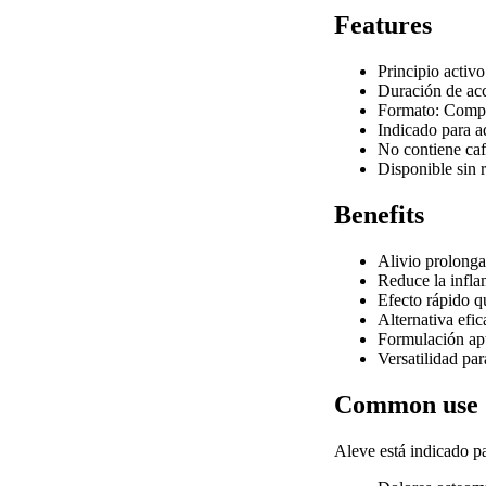
Features
Principio acti
Duración de acc
Formato: Compri
Indicado para a
No contiene caf
Disponible sin 
Benefits
Alivio prolonga
Reduce la infla
Efecto rápido q
Alternativa efi
Formulación apt
Versatilidad pa
Common use
Aleve está indicado pa