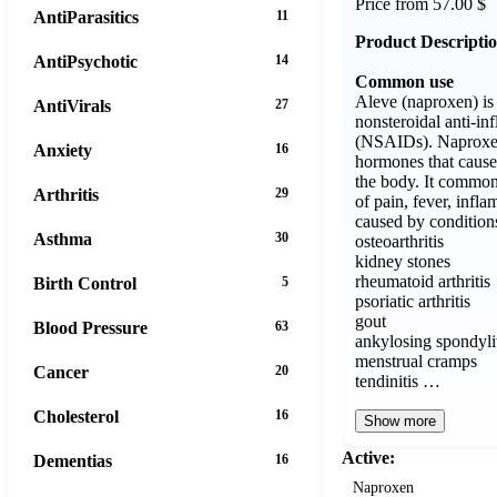
Price from 57.00 $
AntiParasitics
11
Product Descripti
AntiPsychotic
14
Common use
Aleve (naproxen) is 
AntiVirals
27
nonsteroidal anti-i
(NSAIDs). Naproxe
Anxiety
16
hormones that cause
the body. It common
Arthritis
29
of pain, fever, infla
caused by condition
Asthma
30
osteoarthritis
kidney stones
rheumatoid arthritis
Birth Control
5
psoriatic arthritis
gout
Blood Pressure
63
ankylosing spondyli
menstrual cramps
Cancer
20
tendinitis …
Cholesterol
16
Show more
Active:
Dementias
16
Naproxen