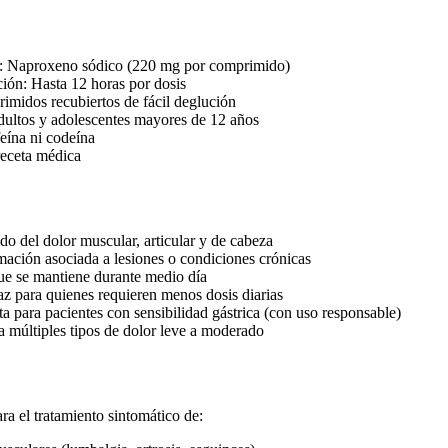
vo: Naproxeno sódico (220 mg por comprimido)
ión: Hasta 12 horas por dosis
midos recubiertos de fácil deglución
dultos y adolescentes mayores de 12 años
eína ni codeína
receta médica
do del dolor muscular, articular y de cabeza
mación asociada a lesiones o condiciones crónicas
ue se mantiene durante medio día
caz para quienes requieren menos dosis diarias
a para pacientes con sensibilidad gástrica (con uso responsable)
ra múltiples tipos de dolor leve a moderado
ra el tratamiento sintomático de: