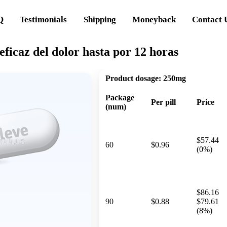
Q
Testimonials
Shipping
Moneyback
Contact 
 eficaz del dolor hasta por 12 horas
Product dosage:
250mg
Package
Per pill
Price
(num)
$57.44
60
$0.96
(0%)
$86.16
90
$0.88
$79.61
(8%)