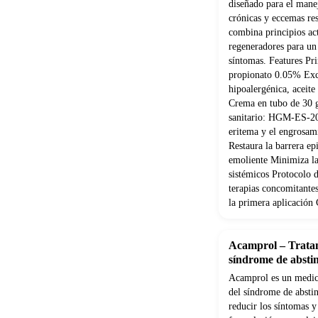
diseñado para el manej
crónicas y eccemas re
combina principios act
regeneradores para un
síntomas. Features Pri
propionato 0.05% Exci
hipoalergénica, aceite
Crema en tubo de 30 g
sanitario: HGM-ES-20
eritema y el engrosam
Restaura la barrera ep
emoliente Minimiza la
sistémicos Protocolo 
terapias concomitante
la primera aplicació
Acamprol – Tratam
síndrome de abstin
Acamprol es un medic
del síndrome de absti
reducir los síntomas y