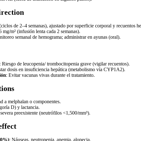
irection
 (ciclos de 2–4 semanas), ajustado por superficie corporal y recuentos h
16 mg/m² (infusión lenta cada 2 semanas).
nitoreo semanal de hemograma; administrar en ayunas (oral).
: Riesgo de leucopenia/ trombocitopenia grave (vigilar recuentos).
star dosis en insuficiencia hepática (metabolismo vía CYP1A2).
ión
: Evitar vacunas vivas durante el tratamiento.
tions
ad a melphalan o componentes.
oría D) y lactancia.
severa preexistente (neutrófilos <1,500/mm³).
effect
10%)
: Náuseas, neutropenia, anemia, alopecia.