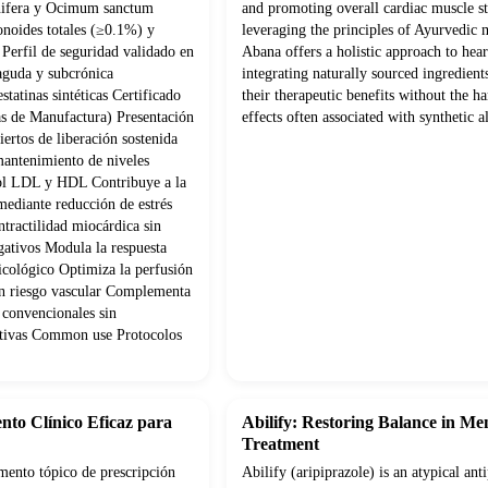
nifera y Ocimum sanctum
and promoting overall cardiac muscle s
onoides totales (≥0.1%) y
leveraging the principles of Ayurvedic 
Perfil de seguridad validado en
Abana offers a holistic approach to hear
 aguda y subcrónica
integrating naturally sourced ingredien
statinas sintéticas Certificado
their therapeutic benefits without the ha
s de Manufactura) Presentación
effects often associated with synthetic al
ertos de liberación sostenida
mantenimiento de niveles
rol LDL y HDL Contribuye a la
mediante reducción de estrés
tractilidad miocárdica sin
gativos Modula la respuesta
psicológico Optimiza la perfusión
con riesgo vascular Complementa
 convencionales sin
cativas Common use Protocolos
nto Clínico Eficaz para
Abilify: Restoring Balance in Me
Treatment
ento tópico de prescripción
Abilify (aripiprazole) is an atypical ant