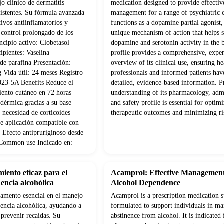
o clínico de dermatitis
medication designed to provide effectiv
sistentes. Su fórmula avanzada
management for a range of psychiatric c
ivos antiinflamatorios y
functions as a dopamine partial agonist,
 control prolongado de los
unique mechanism of action that helps s
ncipio activo: Clobetasol
dopamine and serotonin activity in the 
pientes: Vaselina
profile provides a comprehensive, exper
 de parafina Presentación:
overview of its clinical use, ensuring he
 Vida útil: 24 meses Registro
professionals and informed patients hav
23-5A Benefits Reduce el
detailed, evidence-based information. P
iento cutáneo en 72 horas
understanding of its pharmacology, admi
idérmica gracias a su base
and safety profile is essential for optim
 necesidad de corticoides
therapeutic outcomes and minimizing ri
de aplicación compatible con
s Efecto antipruriginoso desde
n Common use Indicado en:
iento eficaz para el
Acamprol: Effective Management
encia alcohólica
Alcohol Dependence
amento esencial en el manejo
Acamprol is a prescription medication s
nencia alcohólica, ayudando a
formulated to support individuals in ma
 prevenir recaídas. Su
abstinence from alcohol. It is indicated 