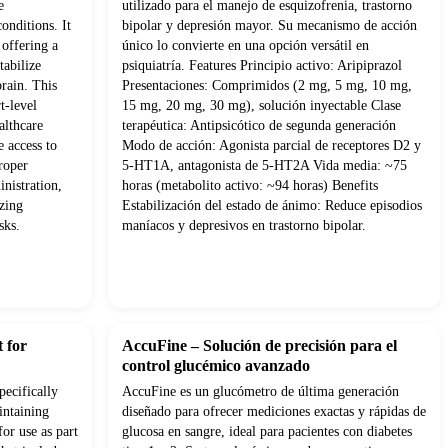
e
utilizado para el manejo de esquizofrenia, trastorno
onditions. It
bipolar y depresión mayor. Su mecanismo de acción
 offering a
único lo convierte en una opción versátil en
tabilize
psiquiatría. Features Principio activo: Aripiprazol
brain. This
Presentaciones: Comprimidos (2 mg, 5 mg, 10 mg,
t-level
15 mg, 20 mg, 30 mg), solución inyectable Clase
althcare
terapéutica: Antipsicótico de segunda generación
e access to
Modo de acción: Agonista parcial de receptores D2 y
roper
5-HT1A, antagonista de 5-HT2A Vida media: ~75
nistration,
horas (metabolito activo: ~94 horas) Benefits
izing
Estabilización del estado de ánimo: Reduce episodios
sks.
maníacos y depresivos en trastorno bipolar.
 for
AccuFine – Solución de precisión para el
control glucémico avanzado
pecifically
AccuFine es un glucómetro de última generación
intaining
diseñado para ofrecer mediciones exactas y rápidas de
for use as part
glucosa en sangre, ideal para pacientes con diabetes