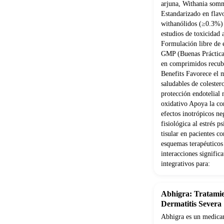
arjuna, Withania som
Estandarizado en flav
withanólidos (≥0.3%) 
estudios de toxicidad
Formulación libre de e
GMP (Buenas Práctica
en comprimidos recubi
Benefits Favorece el 
saludables de coleste
protección endotelial 
oxidativo Apoya la con
efectos inotrópicos ne
fisiológica al estrés 
tisular en pacientes 
esquemas terapéuticos
interacciones signifi
integrativos para:
Abhigra: Tratamie
Dermatitis Severa
Abhigra es un medicam