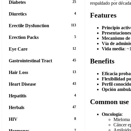
Diabetes
25
respaldado por década
Diuretics
4
Features
Erectile Dysfunction
113
Principio activ
Presentaciones
Erection Packs
5
Mecanismo de 
Vía de adminis
Vida media
: ~
Eye Care
12
Benefits
Gastrointestinal Tract
45
Hair Loss
13
Eficacia prob
Flexibilidad p
Heart Disease
43
Perfil conocid
Opción ambula
Hepatitis
4
Common use
Herbals
47
Oncología
:
HIV
8
Mieloma m
Cáncer ep
Amiloidos
Hormones
7