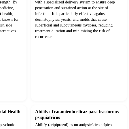
trength. By
with a specialized delivery system to ensure deep
medicine,
penetration and sustained action at the site of
t health,
infection. It is particularly effective against
ts known for
dermatophytes, yeasts, and molds that cause
rsh side
superficial and subcutaneous mycoses, reducing
ternatives.
treatment duration and minimizing the risk of
recurrence.
ntal Health
Abilify: Tratamiento eficaz para trastornos
psiquiátricos
ipsychotic
Abilify (aripiprazol) es un antipsicótico atípico