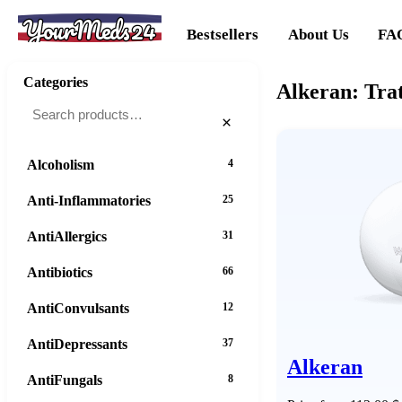
YourMeds24
Bestsellers
About Us
FA
Categories
Alkeran: Trat
×
Alcoholism
4
Anti-Inflammatories
25
AntiAllergics
31
Antibiotics
66
AntiConvulsants
12
AntiDepressants
37
Alkeran
AntiFungals
8