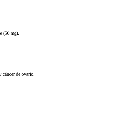
le (50 mg).
y cáncer de ovario.
.