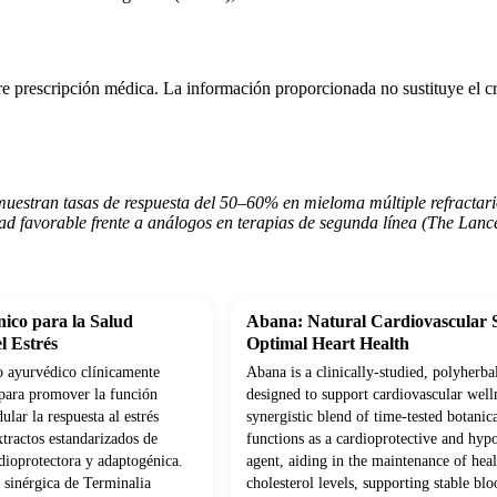
e prescripción médica. La información proporcionada no sustituye el crit
muestran tasas de respuesta del 50–60% en mieloma múltiple refractari
idad favorable frente a análogos en terapias de segunda línea (The Lan
ico para la Salud
Abana: Natural Cardiovascular 
l Estrés
Optimal Heart Health
 ayurvédico clínicamente
Abana is a clinically-studied, polyherba
para promover la función
designed to support cardiovascular well
lar la respuesta al estrés
synergistic blend of time-tested botanica
tractos estandarizados de
functions as a cardioprotective and hyp
dioprotectora y adaptogénica.
agent, aiding in the maintenance of hea
sinérgica de Terminalia
cholesterol levels, supporting stable blo