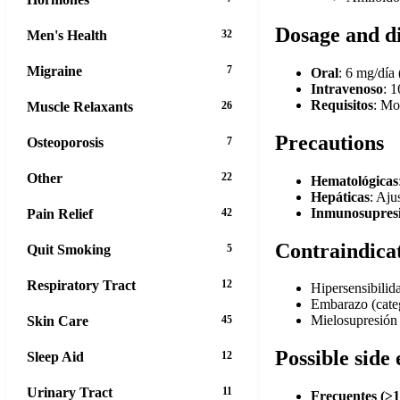
Dosage and d
Men's Health
32
Migraine
7
Oral
: 6 mg/día
Intravenoso
: 
Requisitos
: Mo
Muscle Relaxants
26
Precautions
Osteoporosis
7
Other
22
Hematológicas
Hepáticas
: Aju
Inmunosupres
Pain Relief
42
Contraindica
Quit Smoking
5
Respiratory Tract
12
Hipersensibilid
Embarazo (categ
Mielosupresión 
Skin Care
45
Possible side 
Sleep Aid
12
Urinary Tract
11
Frecuentes (≥