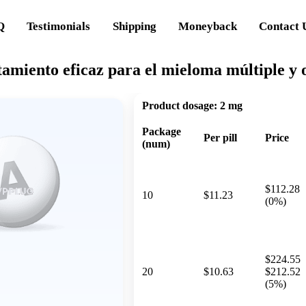
Q
Testimonials
Shipping
Moneyback
Contact 
amiento eficaz para el mieloma múltiple y 
Product dosage:
2 mg
Package
Per pill
Price
(num)
$112.28
10
$11.23
(0%)
$224.55
20
$10.63
$212.52
(5%)