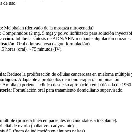
s de uso.
o
: Melphalan (derivado de la mostaza nitrogenada).
: Comprimidos (2 mg, 5 mg) y polvo liofilizado para solución inyectab
acción
: Inhibe la síntesis de ADN/ARN mediante alquilación cruzada.
tración
: Oral o intravenosa (según formulación).
1.5 horas (oral), ~75 minutos (IV).
ada
: Reduce la proliferación de células cancerosas en mieloma múltiple 
osológica
: Adaptable a protocolos de monoterapia o combinación.
o
: Amplia experiencia clínica desde su aprobación en la década de 1960
toria
: Formulación oral para tratamiento domiciliario supervisado.
últiple (primera línea en pacientes no candidatos a trasplante).
itelial de ovario (paliativo o adyuvante).
is AL (fuera de indicación en algunos países).