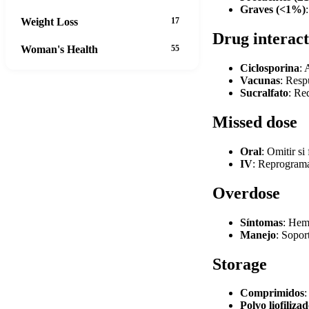
Graves (<1%)
Weight Loss
17
Drug interact
Woman's Health
55
Ciclosporina
: 
Vacunas
: Resp
Sucralfato
: Re
Missed dose
Oral
: Omitir si
IV
: Reprograma
Overdose
Síntomas
: Hem
Manejo
: Sopor
Storage
Comprimidos
:
Polvo liofiliza