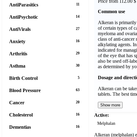
Price from 112.00 $
AntiParasitics
11
Common use
AntiPsychotic
14
Alkeran is primaril
of certain types of c
AntiVirals
27
myeloma and ovarian
class of anti-cance
Anxiety
16
alkylating agents. In 
indicated for mana
Arthritis
29
of the eye that has s
also be used off-labe
Asthma
30
as determined by yo
Dosage and direct
Birth Control
5
Alkeran can be taken
Blood Pressure
63
tablets. The best t
Cancer
20
Show more
Cholesterol
16
Active:
Melphalan
Dementias
16
Alkeran (melphalan) es