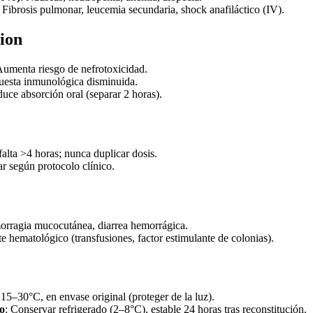
: Fibrosis pulmonar, leucemia secundaria, shock anafiláctico (IV).
ion
Aumenta riesgo de nefrotoxicidad.
uesta inmunológica disminuida.
duce absorción oral (separar 2 horas).
 falta >4 horas; nunca duplicar dosis.
r según protocolo clínico.
orragia mucocutánea, diarrea hemorrágica.
te hematológico (transfusiones, factor estimulante de colonias).
 15–30°C, en envase original (proteger de la luz).
do
: Conservar refrigerado (2–8°C), estable 24 horas tras reconstitución.