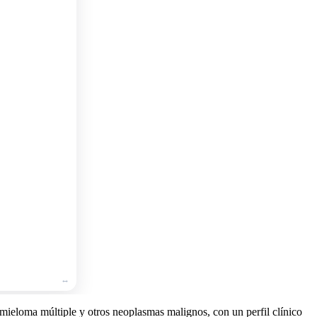
🛒
Add
to
cart
🛒
Add
to
cart
🛒
Add
to
cart
 mieloma múltiple y otros neoplasmas malignos, con un perfil clínico