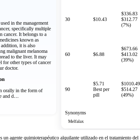
$336.83
30
$10.43
$312.77
y used in the management
(7%)
ancer, specifically multiple
 cancer. It belongs to a
r medicines known as
addition, it is also
$673.66
ging malignant melanoma
60
$6.88
$413.02
pread to the liver. It may
(39%)
l for other types of cancer
ur doctor.
ion
$5.71
$1010.49
90
Best per
$514.27
 orally in the form of
pill
(49%)
ime and d…
Synonyms
Melfalax
 un agente quimioterapéutico alquilante utilizado en el tratamiento del