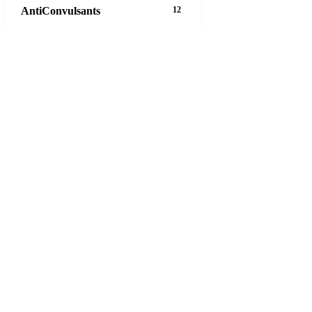
AntiConvulsants
12
AntiDepressants
37
AntiFungals
8
AntiParasitics
11
AntiPsychotic
14
AntiVirals
27
Anxiety
16
Arthritis
29
Asthma
30
Birth Control
5
Blood Pressure
63