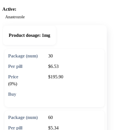
Active:
Anastrozole
Product dosage:
1mg
30
$6.53
$195.90
(0%)
🛒 Add to cart
60
$5.34