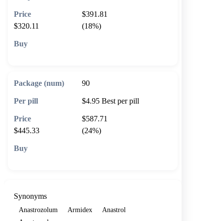
$391.81
$320.11
(18%)
🛒 Add to cart
90
$4.95
Best per pill
$587.71
$445.33
(24%)
🛒 Add to cart
Synonyms
Anastrozolum
Armidex
Anastrol