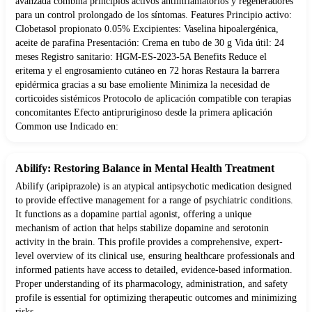
avanzada combina principios activos antiinflamatorios y regeneradores
para un control prolongado de los síntomas. Features Principio activo:
Clobetasol propionato 0.05% Excipientes: Vaselina hipoalergénica,
aceite de parafina Presentación: Crema en tubo de 30 g Vida útil: 24
meses Registro sanitario: HGM-ES-2023-5A Benefits Reduce el
eritema y el engrosamiento cutáneo en 72 horas Restaura la barrera
epidérmica gracias a su base emoliente Minimiza la necesidad de
corticoides sistémicos Protocolo de aplicación compatible con terapias
concomitantes Efecto antipruriginoso desde la primera aplicación
Common use Indicado en:
Abilify: Restoring Balance in Mental Health Treatment
Abilify (aripiprazole) is an atypical antipsychotic medication designed
to provide effective management for a range of psychiatric conditions.
It functions as a dopamine partial agonist, offering a unique
mechanism of action that helps stabilize dopamine and serotonin
activity in the brain. This profile provides a comprehensive, expert-
level overview of its clinical use, ensuring healthcare professionals and
informed patients have access to detailed, evidence-based information.
Proper understanding of its pharmacology, administration, and safety
profile is essential for optimizing therapeutic outcomes and minimizing
risks.