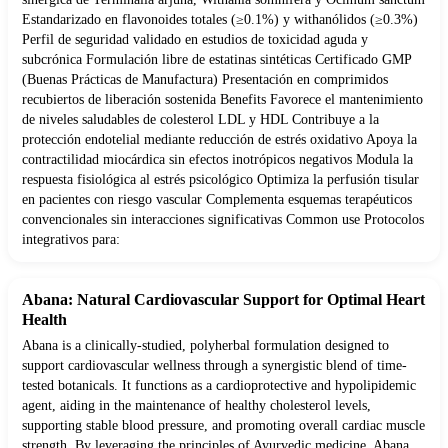
Estandarizado en flavonoides totales (≥0.1%) y withanólidos (≥0.3%)
Perfil de seguridad validado en estudios de toxicidad aguda y
subcrónica Formulación libre de estatinas sintéticas Certificado GMP
(Buenas Prácticas de Manufactura) Presentación en comprimidos
recubiertos de liberación sostenida Benefits Favorece el mantenimiento
de niveles saludables de colesterol LDL y HDL Contribuye a la
protección endotelial mediante reducción de estrés oxidativo Apoya la
contractilidad miocárdica sin efectos inotrópicos negativos Modula la
respuesta fisiológica al estrés psicológico Optimiza la perfusión tisular
en pacientes con riesgo vascular Complementa esquemas terapéuticos
convencionales sin interacciones significativas Common use Protocolos
integrativos para:
Abana: Natural Cardiovascular Support for Optimal Heart
Health
Abana is a clinically-studied, polyherbal formulation designed to
support cardiovascular wellness through a synergistic blend of time-
tested botanicals. It functions as a cardioprotective and hypolipidemic
agent, aiding in the maintenance of healthy cholesterol levels,
supporting stable blood pressure, and promoting overall cardiac muscle
strength. By leveraging the principles of Ayurvedic medicine, Abana