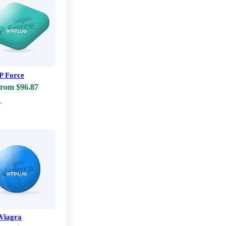
P Force
from $96.87
w
Viagra