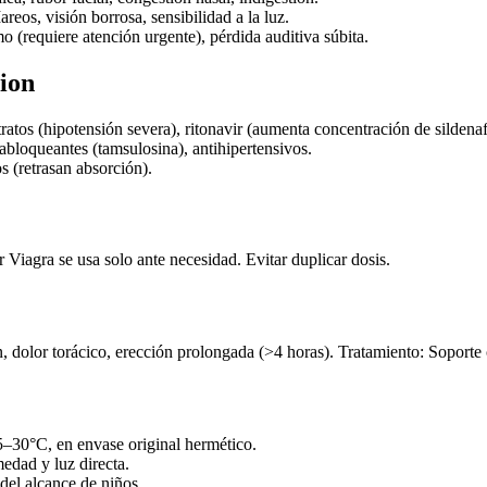
areos, visión borrosa, sensibilidad a la luz.
mo (requiere atención urgente), pérdida auditiva súbita.
ion
tratos (hipotensión severa), ritonavir (aumenta concentración de sildenafi
fabloqueantes (tamsulosina), antihipertensivos.
s (retrasan absorción).
 Viagra se usa solo ante necesidad. Evitar duplicar dosis.
, dolor torácico, erección prolongada (>4 horas). Tratamiento: Soporte
–30°C, en envase original hermético.
edad y luz directa.
del alcance de niños.