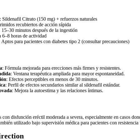
: Sildenafil Citrato (150 mg) + refuerzos naturales
imidos recubiertos de acción rápida
o: 15–30 minutos después de la ingestión
 6–8 horas de actividad
 Aptos para pacientes con diabetes tipo 2 (consultar precauciones)
a
: Fórmula mejorada para erecciones más firmes y resistentes.
ndida
: Ventana terapéutica ampliada para mayor espontaneidad.
ión
: Efectos perceptibles en menos de 30 minutos.
ica
: Perfil de efectos secundarios similar al sildenafil estándar.
ovada
: Mejora la autoestima y las relaciones íntimas.
s con disfunción eréctil moderada a severa, especialmente en casos don
mbién utilizado bajo supervisión médica para pacientes con resistencia 
irection