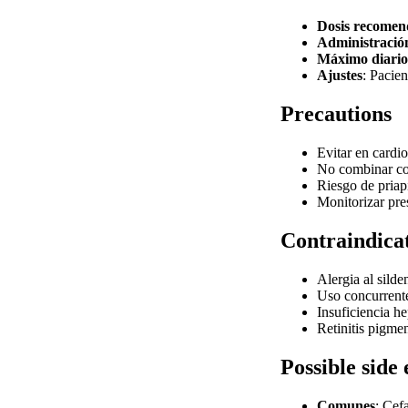
Dosis recome
Administració
Máximo diario
Ajustes
: Pacie
Precautions
Evitar en cardio
No combinar con
Riesgo de priap
Monitorizar pres
Contraindica
Alergia al sild
Uso concurrente 
Insuficiencia h
Retinitis pigme
Possible side 
Comunes
: Cefa