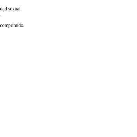
idad sexual.
.
½ comprimido.