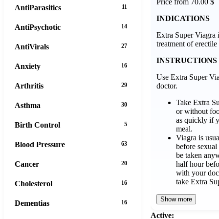
Price from 70.00 $
AntiParasitics
11
INDICATIONS
AntiPsychotic
14
Extra Super Viagra i
treatment of erectil
AntiVirals
27
INSTRUCTIONS
Anxiety
16
Use Extra Super Via
doctor.
Arthritis
29
Take Extra S
Asthma
30
or without fo
as quickly if 
Birth Control
5
meal.
Viagra is usu
Blood Pressure
63
before sexual 
be taken anyw
half hour befo
Cancer
20
with your doc
take Extra Su
Cholesterol
16
Show more
Dementias
16
Active: