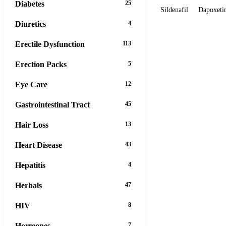
Diabetes
25
Sildenafil
Dapoxeti
Diuretics
4
Erectile Dysfunction
113
Erection Packs
5
Eye Care
12
Gastrointestinal Tract
45
Hair Loss
13
Heart Disease
43
Hepatitis
4
Herbals
47
HIV
8
Hormones
7