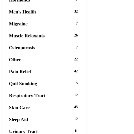
Men's Health
32
Migraine
7
Muscle Relaxants
26
Osteoporosis
7
Other
22
Pain Relief
42
Quit Smoking
5
Respiratory Tract
12
Skin Care
45
Sleep Aid
12
Urinary Tract
11