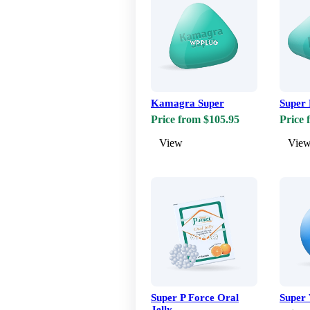
Kamagra Super
Super 
Price from $105.95
Price 
View
Vie
Super P Force Oral
Super 
Jelly