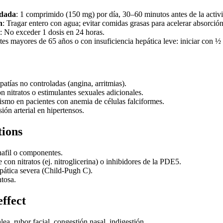
ndada
: 1 comprimido (150 mg) por día, 30–60 minutos antes de la activ
n
: Tragar entero con agua; evitar comidas grasas para acelerar absorción
: No exceder 1 dosis en 24 horas.
ntes mayores de 65 años o con insuficiencia hepática leve: iniciar con 
patías no controladas (angina, arritmias).
 nitratos o estimulantes sexuales adicionales.
ismo en pacientes con anemia de células falciformes.
ión arterial en hipertensos.
tions
enafil o componentes.
con nitratos (ej. nitroglicerina) o inhibidores de la PDE5.
epática severa (Child-Pugh C).
ntosa.
effect
lea, rubor facial, congestión nasal, indigestión.