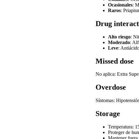
Ocasionales
: M
Raros
: Priapis
Drug interact
Alto riesgo
: Ni
Moderado
: Al
Leve
: Antiácido
Missed dose
No aplica: Extra Super
Overdose
Síntomas: Hipotensión
Storage
Temperatura: 15
Proteger de hum
Mantener fuera 