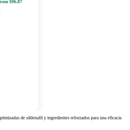
from $96.87
w
timizadas de sildenafil y ingredientes reforzados para una eficacia