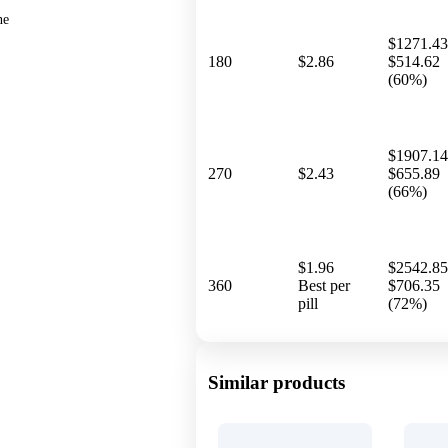
ne
$1271.43
180
$2.86
$514.62
(60%)
$1907.14
270
$2.43
$655.89
(66%)
$1.96
$2542.85
360
Best per
$706.35
pill
(72%)
Similar products