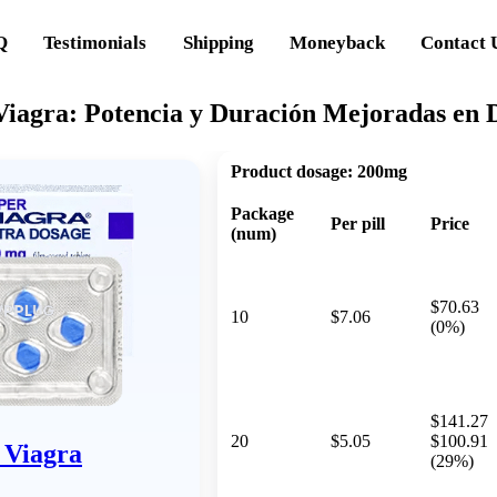
Q
Testimonials
Shipping
Moneyback
Contact 
Viagra: Potencia y Duración Mejoradas en D
Product dosage:
200mg
Package
Per pill
Price
(num)
$70.63
10
$7.06
(0%)
$141.27
20
$5.05
$100.91
 Viagra
(29%)