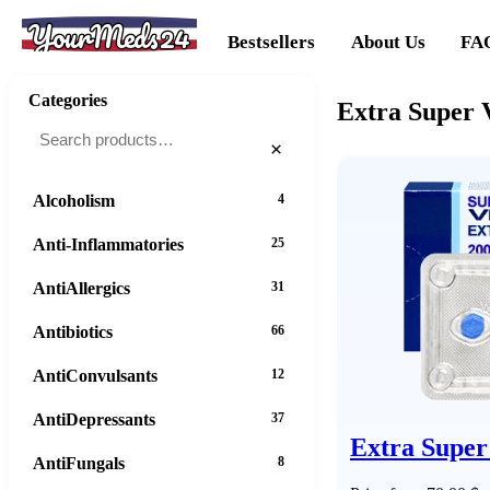
YourMeds24
Bestsellers
About Us
FA
Categories
Extra Super 
×
Alcoholism
4
Anti-Inflammatories
25
AntiAllergics
31
Antibiotics
66
AntiConvulsants
12
AntiDepressants
37
Extra Super
AntiFungals
8