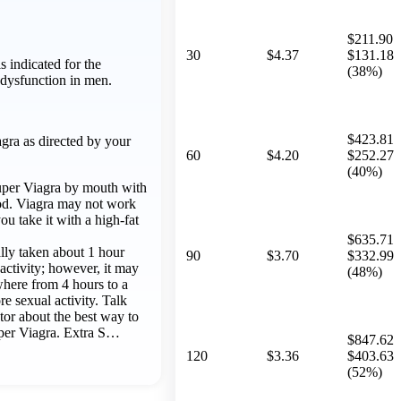
$211.90
30
$4.37
$131.18
s indicated for the
(38%)
e dysfunction in men.
$423.81
gra as directed by your
60
$4.20
$252.27
(40%)
uper Viagra by mouth with
od. Viagra may not work
you take it with a high-fat
$635.71
ally taken about 1 hour
90
$3.70
$332.99
activity; however, it may
(48%)
here from 4 hours to a
re sexual activity. Talk
tor about the best way to
per Viagra. Extra S…
$847.62
120
$3.36
$403.63
(52%)