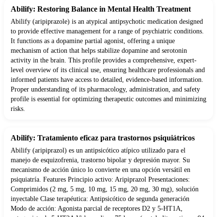
Abilify: Restoring Balance in Mental Health Treatment
Abilify (aripiprazole) is an atypical antipsychotic medication designed
to provide effective management for a range of psychiatric conditions.
It functions as a dopamine partial agonist, offering a unique
mechanism of action that helps stabilize dopamine and serotonin
activity in the brain. This profile provides a comprehensive, expert-
level overview of its clinical use, ensuring healthcare professionals and
informed patients have access to detailed, evidence-based information.
Proper understanding of its pharmacology, administration, and safety
profile is essential for optimizing therapeutic outcomes and minimizing
risks.
Abilify: Tratamiento eficaz para trastornos psiquiátricos
Abilify (aripiprazol) es un antipsicótico atípico utilizado para el
manejo de esquizofrenia, trastorno bipolar y depresión mayor. Su
mecanismo de acción único lo convierte en una opción versátil en
psiquiatría. Features Principio activo: Aripiprazol Presentaciones:
Comprimidos (2 mg, 5 mg, 10 mg, 15 mg, 20 mg, 30 mg), solución
inyectable Clase terapéutica: Antipsicótico de segunda generación
Modo de acción: Agonista parcial de receptores D2 y 5-HT1A,