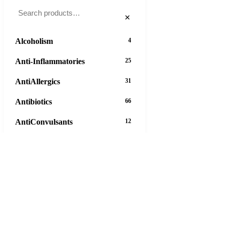
×
Alcoholism
4
Anti-Inflammatories
25
AntiAllergics
31
Antibiotics
66
AntiConvulsants
12
AntiDepressants
37
AntiFungals
8
AntiParasitics
11
AntiPsychotic
14
AntiVirals
27