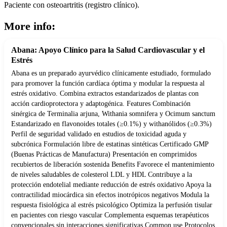
Paciente con osteoartritis (registro clínico).
More info:
Abana: Apoyo Clínico para la Salud Cardiovascular y el
Estrés
Abana es un preparado ayurvédico clínicamente estudiado, formulado
para promover la función cardíaca óptima y modular la respuesta al
estrés oxidativo. Combina extractos estandarizados de plantas con
acción cardioprotectora y adaptogénica. Features Combinación
sinérgica de Terminalia arjuna, Withania somnifera y Ocimum sanctum
Estandarizado en flavonoides totales (≥0.1%) y withanólidos (≥0.3%)
Perfil de seguridad validado en estudios de toxicidad aguda y
subcrónica Formulación libre de estatinas sintéticas Certificado GMP
(Buenas Prácticas de Manufactura) Presentación en comprimidos
recubiertos de liberación sostenida Benefits Favorece el mantenimiento
de niveles saludables de colesterol LDL y HDL Contribuye a la
protección endotelial mediante reducción de estrés oxidativo Apoya la
contractilidad miocárdica sin efectos inotrópicos negativos Modula la
respuesta fisiológica al estrés psicológico Optimiza la perfusión tisular
en pacientes con riesgo vascular Complementa esquemas terapéuticos
convencionales sin interacciones significativas Common use Protocolos