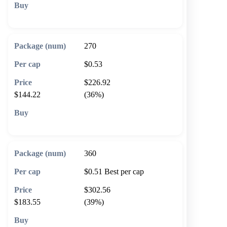
🛒 Add to cart
270
$0.53
$226.92
$144.22
(36%)
🛒 Add to cart
360
$0.51
Best per cap
$302.56
$183.55
(39%)
🛒 Add to cart