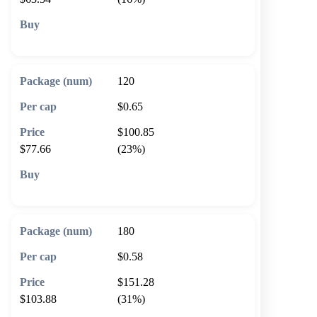
🛒 Add to cart
120
$0.65
$100.85
$77.66
(23%)
🛒 Add to cart
180
$0.58
$151.28
$103.88
(31%)