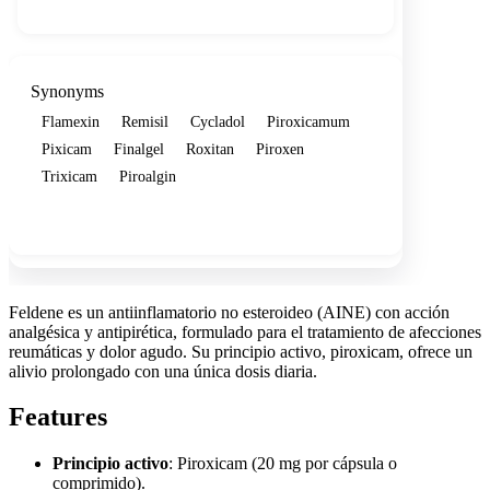
Synonyms
Flamexin
Remisil
Cycladol
Piroxicamum
Pixicam
Finalgel
Roxitan
Piroxen
Trixicam
Piroalgin
Show more
Feldene es un antiinflamatorio no esteroideo (AINE) con acción
analgésica y antipirética, formulado para el tratamiento de afecciones
reumáticas y dolor agudo. Su principio activo, piroxicam, ofrece un
alivio prolongado con una única dosis diaria.
Features
Principio activo
: Piroxicam (20 mg por cápsula o
comprimido).