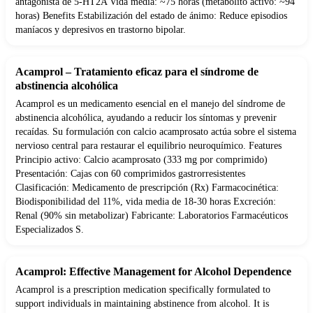
antagonista de 5-HT2A Vida media: ~75 horas (metabolito activo: ~94
horas) Benefits Estabilización del estado de ánimo: Reduce episodios
maníacos y depresivos en trastorno bipolar.
Acamprol – Tratamiento eficaz para el síndrome de
abstinencia alcohólica
Acamprol es un medicamento esencial en el manejo del síndrome de
abstinencia alcohólica, ayudando a reducir los síntomas y prevenir
recaídas. Su formulación con calcio acamprosato actúa sobre el sistema
nervioso central para restaurar el equilibrio neuroquímico. Features
Principio activo: Calcio acamprosato (333 mg por comprimido)
Presentación: Cajas con 60 comprimidos gastrorresistentes
Clasificación: Medicamento de prescripción (Rx) Farmacocinética:
Biodisponibilidad del 11%, vida media de 18-30 horas Excreción:
Renal (90% sin metabolizar) Fabricante: Laboratorios Farmacéuticos
Especializados S.
Acamprol: Effective Management for Alcohol Dependence
Acamprol is a prescription medication specifically formulated to
support individuals in maintaining abstinence from alcohol. It is