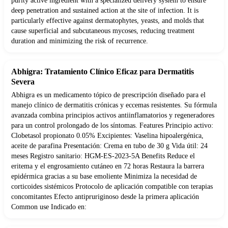
purity active ingredient with a specialized delivery system to ensure
deep penetration and sustained action at the site of infection. It is
particularly effective against dermatophytes, yeasts, and molds that
cause superficial and subcutaneous mycoses, reducing treatment
duration and minimizing the risk of recurrence.
Abhigra: Tratamiento Clínico Eficaz para Dermatitis
Severa
Abhigra es un medicamento tópico de prescripción diseñado para el
manejo clínico de dermatitis crónicas y eccemas resistentes. Su fórmula
avanzada combina principios activos antiinflamatorios y regeneradores
para un control prolongado de los síntomas. Features Principio activo:
Clobetasol propionato 0.05% Excipientes: Vaselina hipoalergénica,
aceite de parafina Presentación: Crema en tubo de 30 g Vida útil: 24
meses Registro sanitario: HGM-ES-2023-5A Benefits Reduce el
eritema y el engrosamiento cutáneo en 72 horas Restaura la barrera
epidérmica gracias a su base emoliente Minimiza la necesidad de
corticoides sistémicos Protocolo de aplicación compatible con terapias
concomitantes Efecto antipruriginoso desde la primera aplicación
Common use Indicado en: