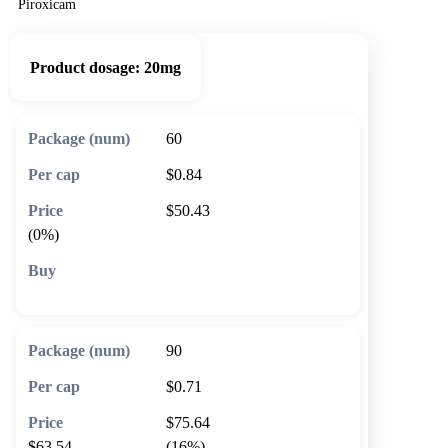
Piroxicam
Product dosage:
20mg
60
$0.84
$50.43
(0%)
🛒 Add to cart
90
$0.71
$75.64
$63.54
(16%)