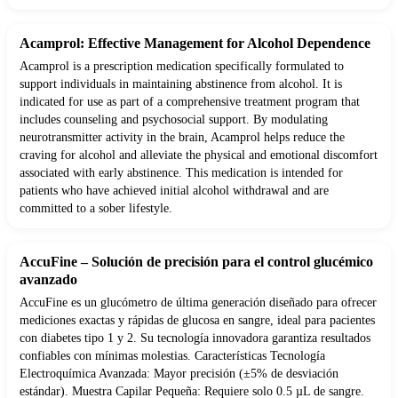
Acamprol: Effective Management for Alcohol Dependence
Acamprol is a prescription medication specifically formulated to
support individuals in maintaining abstinence from alcohol. It is
indicated for use as part of a comprehensive treatment program that
includes counseling and psychosocial support. By modulating
neurotransmitter activity in the brain, Acamprol helps reduce the
craving for alcohol and alleviate the physical and emotional discomfort
associated with early abstinence. This medication is intended for
patients who have achieved initial alcohol withdrawal and are
committed to a sober lifestyle.
AccuFine – Solución de precisión para el control glucémico
avanzado
AccuFine es un glucómetro de última generación diseñado para ofrecer
mediciones exactas y rápidas de glucosa en sangre, ideal para pacientes
con diabetes tipo 1 y 2. Su tecnología innovadora garantiza resultados
confiables con mínimas molestias. Características Tecnología
Electroquímica Avanzada: Mayor precisión (±5% de desviación
estándar). Muestra Capilar Pequeña: Requiere solo 0.5 µL de sangre.