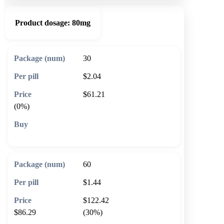
Product dosage:
80mg
30
$2.04
$61.21
(0%)
🛒 Add to cart
60
$1.44
$122.42
$86.29
(30%)