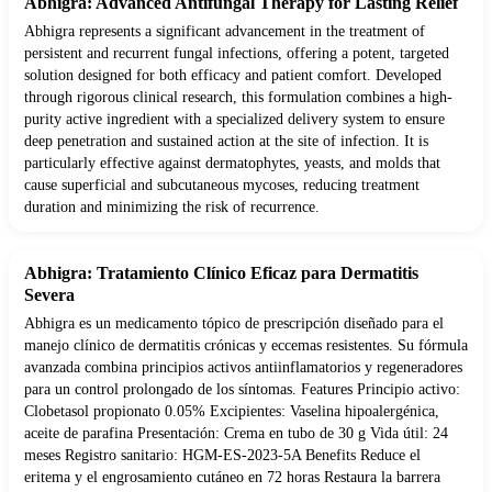
Abhigra: Advanced Antifungal Therapy for Lasting Relief
Abhigra represents a significant advancement in the treatment of
persistent and recurrent fungal infections, offering a potent, targeted
solution designed for both efficacy and patient comfort. Developed
through rigorous clinical research, this formulation combines a high-
purity active ingredient with a specialized delivery system to ensure
deep penetration and sustained action at the site of infection. It is
particularly effective against dermatophytes, yeasts, and molds that
cause superficial and subcutaneous mycoses, reducing treatment
duration and minimizing the risk of recurrence.
Abhigra: Tratamiento Clínico Eficaz para Dermatitis
Severa
Abhigra es un medicamento tópico de prescripción diseñado para el
manejo clínico de dermatitis crónicas y eccemas resistentes. Su fórmula
avanzada combina principios activos antiinflamatorios y regeneradores
para un control prolongado de los síntomas. Features Principio activo:
Clobetasol propionato 0.05% Excipientes: Vaselina hipoalergénica,
aceite de parafina Presentación: Crema en tubo de 30 g Vida útil: 24
meses Registro sanitario: HGM-ES-2023-5A Benefits Reduce el
eritema y el engrosamiento cutáneo en 72 horas Restaura la barrera