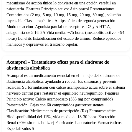
mecanismo de acción único lo convierte en una opción versátil en
psiquiatría. Features Principio activo: Aripiprazol Presentaciones:
Comprimidos (2 mg, 5 mg, 10 mg, 15 mg, 20 mg, 30 mg), solución
inyectable Clase terapéutica: Antipsicótico de segunda generación
Modo de acción: Agonista parcial de receptores D2 y 5-HT1A,
antagonista de 5-HT2A Vida media: ~75 horas (metabolito activo: ~94
horas) Benefits Estabilización del estado de ánimo: Reduce episodios
maníacos y depresivos en trastorno bipolar.
Acamprol – Tratamiento eficaz para el síndrome de
abstinencia alcohólica
Acamprol es un medicamento esencial en el manejo del síndrome de
abstinencia alcohólica, ayudando a reducir los síntomas y prevenir
recaídas. Su formulación con calcio acamprosato actúa sobre el sistema
nervioso central para restaurar el equilibrio neuroquímico. Features
Principio activo: Calcio acamprosato (333 mg por comprimido)
Presentación: Cajas con 60 comprimidos gastrorresistentes
Clasificación: Medicamento de prescripción (Rx) Farmacocinética:
Biodisponibilidad del 11%, vida media de 18-30 horas Excreción:
Renal (90% sin metabolizar) Fabricante: Laboratorios Farmacéuticos
Especializados S.