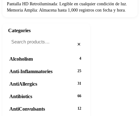
Pantalla HD Retroiluminada: Legible en cualquier condición de luz.
Memoria Amplia: Almacena hasta 1,000 registros con fecha y hora.
Categories
×
Alcoholism
4
Anti-Inflammatories
25
AntiAllergics
31
Antibiotics
66
AntiConvulsants
12
AntiDepressants
37
AntiFungals
8