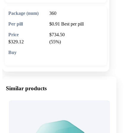
360
$0.91
Best per pill
$734.50
$329.12
(55%)
🛒 Add to cart
Similar products