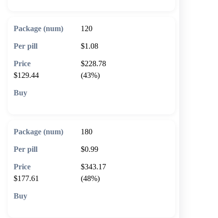
120
$1.08
$228.78
$129.44
(43%)
🛒 Add to cart
180
$0.99
$343.17
$177.61
(48%)
🛒 Add to cart