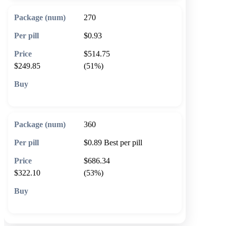
270
$0.93
$514.75
$249.85
(51%)
🛒 Add to cart
360
$0.89
Best per pill
$686.34
$322.10
(53%)
🛒 Add to cart