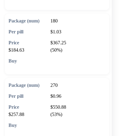
180
$1.03
$367.25
$184.63
(50%)
🛒 Add to cart
270
$0.96
$550.88
$257.88
(53%)
🛒 Add to cart