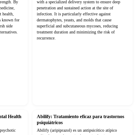
trength. By
with a specialized delivery system to ensure deep
medicine,
penetration and sustained action at the site of
t health,
infection. It is particularly effective against
ts known for
dermatophytes, yeasts, and molds that cause
rsh side
superficial and subcutaneous mycoses, reducing
ternatives.
treatment duration and minimizing the risk of
recurrence.
ntal Health
Abilify: Tratamiento eficaz para trastornos
psiquiátricos
ipsychotic
Abilify (aripiprazol) es un antipsicótico atípico