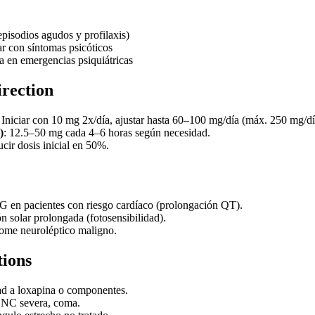
episodios agudos y profilaxis)
ar con síntomas psicóticos
a en emergencias psiquiátricas
irection
: Iniciar con 10 mg 2x/día, ajustar hasta 60–100 mg/día (máx. 250 mg/dí
)
: 12.5–50 mg cada 4–6 horas según necesidad.
ucir dosis inicial en 50%.
 en pacientes con riesgo cardíaco (prolongación QT).
n solar prolongada (fotosensibilidad).
ome neuroléptico maligno.
tions
ad a loxapina o componentes.
SNC severa, coma.