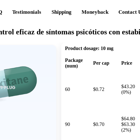
Q
Testimonials
Shipping
Moneyback
Contact 
trol eficaz de síntomas psicóticos con estab
Product dosage:
10 mg
Package
Per cap
Price
(num)
$43.20
60
$0.72
(0%)
$64.80
90
$0.70
$63.30
(2%)