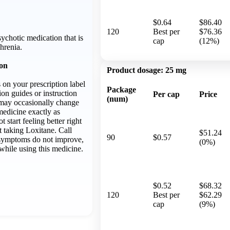
$0.64
$86.40
120
Best per
$76.36
sychotic medication that is
cap
(12%)
phrenia.
ion
Product dosage:
25 mg
s on your prescription label
Package
ion guides or instruction
Per cap
Price
(num)
 may occasionally change
medicine exactly as
 start feeling better right
 taking Loxitane. Call
$51.24
90
$0.57
 symptoms do not improve,
(0%)
 while using this medicine.
$0.52
$68.32
120
Best per
$62.29
cap
(9%)