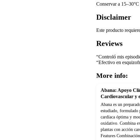
Conservar a 15–30°C e
Disclaimer
Este producto requier
Reviews
“Controló mis episodi
“Efectivo en esquizof
More info:
Abana: Apoyo Clín
Cardiovascular y e
Abana es un preparado
estudiado, formulado 
cardíaca óptima y modu
oxidativo. Combina ex
plantas con acción car
Features Combinación 