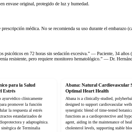
n envase original, protegido de luz y humedad.
e prescripción médica. No se recomienda su uso durante el embarazo (ca
os psicóticos en 72 horas sin sedación excesiva.” — Paciente, 34 años
renia resistente, pero requiere monitoreo hematológico.” — Dr. Hernánd
ico para la Salud
Abana: Natural Cardiovascular 
l Estrés
Optimal Heart Health
 ayurvédico clínicamente
Abana is a clinically-studied, polyherba
para promover la función
designed to support cardiovascular well
lar la respuesta al estrés
synergistic blend of time-tested botanica
tractos estandarizados de
functions as a cardioprotective and hyp
dioprotectora y adaptogénica.
agent, aiding in the maintenance of hea
sinérgica de Terminalia
cholesterol levels, supporting stable blo