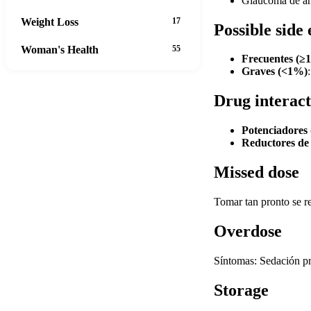
Glaucoma de áng
Weight Loss
17
Possible side 
Woman's Health
55
Frecuentes (≥
Graves (<1%)
Drug interact
Potenciadores 
Reductores de 
Missed dose
Tomar tan pronto se re
Overdose
Síntomas: Sedación pro
Storage