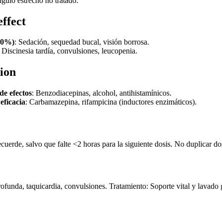
ulo estrecho no tratado.
effect
10%)
: Sedación, sequedad bucal, visión borrosa.
: Discinesia tardía, convulsiones, leucopenia.
ion
de efectos
: Benzodiacepinas, alcohol, antihistamínicos.
eficacia
: Carbamazepina, rifampicina (inductores enzimáticos).
cuerde, salvo que falte <2 horas para la siguiente dosis. No duplicar do
funda, taquicardia, convulsiones. Tratamiento: Soporte vital y lavado g