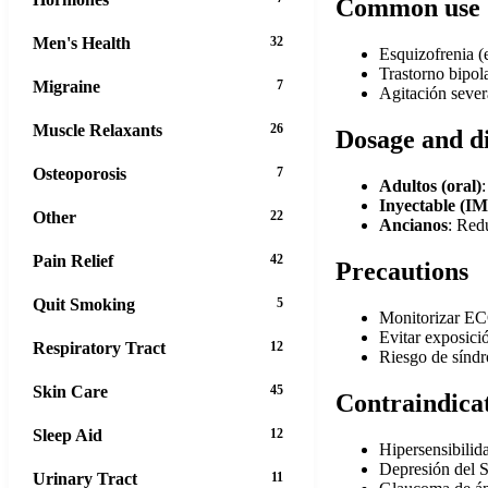
Common use
Men's Health
32
Esquizofrenia (
Trastorno bipol
Migraine
7
Agitación sever
Muscle Relaxants
26
Dosage and d
Osteoporosis
7
Adultos (oral)
Inyectable (IM
Other
22
Ancianos
: Red
Pain Relief
42
Precautions
Quit Smoking
5
Monitorizar ECG
Evitar exposició
Respiratory Tract
12
Riesgo de síndr
Skin Care
45
Contraindica
Sleep Aid
12
Hipersensibilid
Depresión del 
Urinary Tract
11