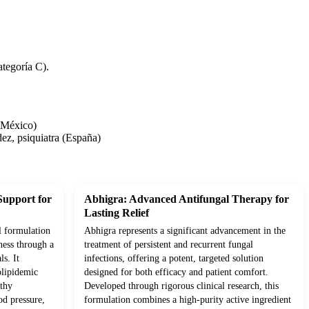
tegoría C).
 (México)
ez, psiquiatra (España)
Support for
Abhigra: Advanced Antifungal Therapy for
Lasting Relief
l formulation
Abhigra represents a significant advancement in the
ness through a
treatment of persistent and recurrent fungal
ls. It
infections, offering a potent, targeted solution
olipidemic
designed for both efficacy and patient comfort.
lthy
Developed through rigorous clinical research, this
od pressure,
formulation combines a high-purity active ingredient