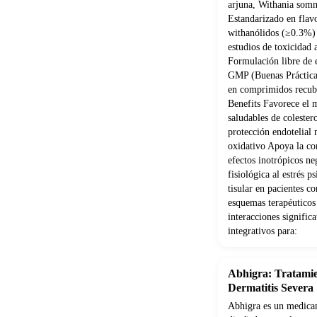
arjuna, Withania som
Estandarizado en flav
withanólidos (≥0.3%) 
estudios de toxicidad
Formulación libre de e
GMP (Buenas Práctica
en comprimidos recubi
Benefits Favorece el 
saludables de coleste
protección endotelial 
oxidativo Apoya la con
efectos inotrópicos ne
fisiológica al estrés 
tisular en pacientes 
esquemas terapéuticos
interacciones signifi
integrativos para:
Abhigra: Tratamie
Dermatitis Severa
Abhigra es un medicam