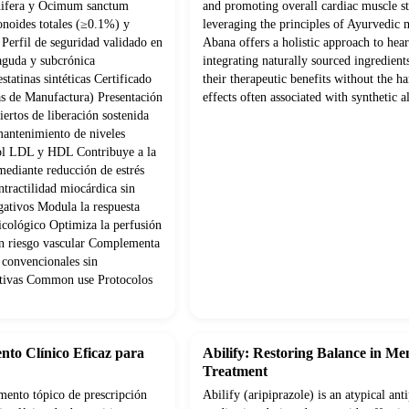
nifera y Ocimum sanctum
and promoting overall cardiac muscle s
onoides totales (≥0.1%) y
leveraging the principles of Ayurvedic 
Perfil de seguridad validado en
Abana offers a holistic approach to hear
 aguda y subcrónica
integrating naturally sourced ingredien
statinas sintéticas Certificado
their therapeutic benefits without the ha
s de Manufactura) Presentación
effects often associated with synthetic al
ertos de liberación sostenida
mantenimiento de niveles
rol LDL y HDL Contribuye a la
mediante reducción de estrés
tractilidad miocárdica sin
gativos Modula la respuesta
psicológico Optimiza la perfusión
con riesgo vascular Complementa
 convencionales sin
cativas Common use Protocolos
nto Clínico Eficaz para
Abilify: Restoring Balance in Me
Treatment
ento tópico de prescripción
Abilify (aripiprazole) is an atypical ant