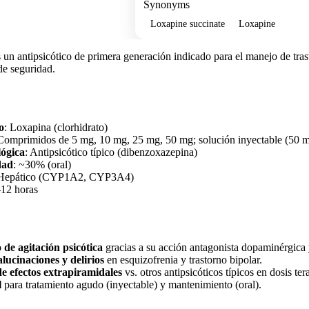
Synonyms
Loxapine succinate
Loxapine
 un antipsicótico de primera generación indicado para el manejo de tras
 de seguridad.
o
: Loxapina (clorhidrato)
 Comprimidos de 5 mg, 10 mg, 25 mg, 50 mg; solución inyectable (50
lógica
: Antipsicótico típico (dibenzoxazepina)
dad
: ~30% (oral)
 Hepático (CYP1A2, CYP3A4)
–12 horas
 de agitación psicótica
gracias a su acción antagonista dopaminérgica 
lucinaciones y delirios
en esquizofrenia y trastorno bipolar.
e efectos extrapiramidales
vs. otros antipsicóticos típicos en dosis ter
l
para tratamiento agudo (inyectable) y mantenimiento (oral).