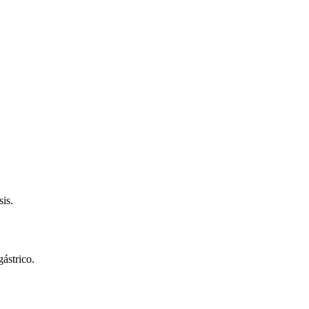
sis.
ástrico.