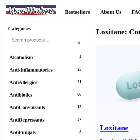
YourMeds24
Bestsellers
About Us
FA
Categories
Loxitane: Con
×
Alcoholism
4
Anti-Inflammatories
25
AntiAllergics
31
Antibiotics
66
AntiConvulsants
12
AntiDepressants
37
Loxitane
AntiFungals
8