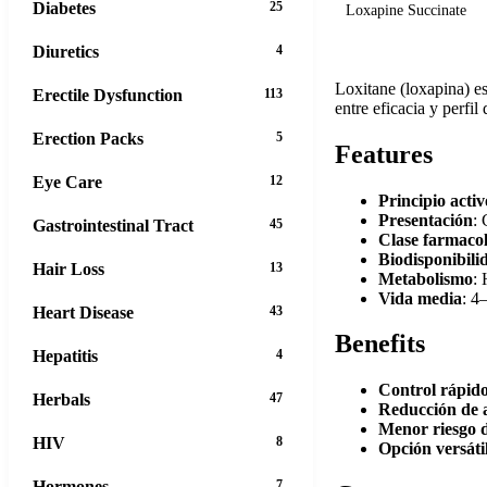
Diabetes
25
Loxapine Succinate
Diuretics
4
Loxitane (loxapina) es
Erectile Dysfunction
113
entre eficacia y perfil
Erection Packs
5
Features
Eye Care
12
Principio activ
Presentación
:
Gastrointestinal Tract
45
Clase farmaco
Biodisponibili
Hair Loss
13
Metabolismo
:
Vida media
: 4
Heart Disease
43
Benefits
Hepatitis
4
Control rápido
Herbals
47
Reducción de a
Menor riesgo d
HIV
8
Opción versáti
Hormones
7