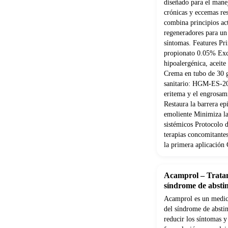
diseñado para el manej
crónicas y eccemas re
combina principios act
regeneradores para un
síntomas. Features Pri
propionato 0.05% Exci
hipoalergénica, aceite
Crema en tubo de 30 g
sanitario: HGM-ES-20
eritema y el engrosam
Restaura la barrera ep
emoliente Minimiza la
sistémicos Protocolo 
terapias concomitante
la primera aplicació
Acamprol – Tratam
síndrome de abstin
Acamprol es un medic
del síndrome de absti
reducir los síntomas y