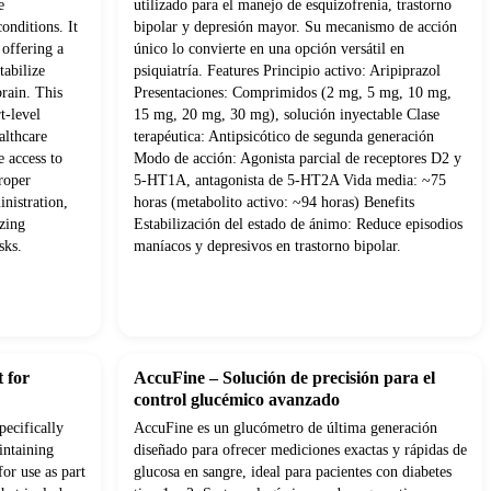
e
utilizado para el manejo de esquizofrenia, trastorno
onditions. It
bipolar y depresión mayor. Su mecanismo de acción
 offering a
único lo convierte en una opción versátil en
tabilize
psiquiatría. Features Principio activo: Aripiprazol
brain. This
Presentaciones: Comprimidos (2 mg, 5 mg, 10 mg,
t-level
15 mg, 20 mg, 30 mg), solución inyectable Clase
althcare
terapéutica: Antipsicótico de segunda generación
e access to
Modo de acción: Agonista parcial de receptores D2 y
roper
5-HT1A, antagonista de 5-HT2A Vida media: ~75
nistration,
horas (metabolito activo: ~94 horas) Benefits
izing
Estabilización del estado de ánimo: Reduce episodios
sks.
maníacos y depresivos en trastorno bipolar.
 for
AccuFine – Solución de precisión para el
control glucémico avanzado
pecifically
AccuFine es un glucómetro de última generación
intaining
diseñado para ofrecer mediciones exactas y rápidas de
for use as part
glucosa en sangre, ideal para pacientes con diabetes