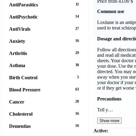
Price from 43.00 $
AntiParasitics
11
Common use
AntiPsychotic
14
Loxitane is an antip
used to treat schizo
AntiVirals
27
Dosage and direct
Anxiety
16
Follow all direction
Arthritis
29
and read all medicat
sheets. Your doctor
Asthma
30
your dose. Use the 
directed. You may not
away when you start
Birth Control
5
your doctor if your
or if they get worse
Blood Pressure
63
Precautions
Cancer
20
Tell y…
Cholesterol
16
Show more
Dementias
16
Active: