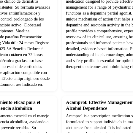
o clínico de dermatitis
medication designed to provide effectiv
sistentes. Su fórmula avanzada
management for a range of psychiatric c
ivos antiinflamatorios y
functions as a dopamine partial agonist,
 control prolongado de los
unique mechanism of action that helps s
ncipio activo: Clobetasol
dopamine and serotonin activity in the 
pientes: Vaselina
profile provides a comprehensive, exper
 de parafina Presentación:
overview of its clinical use, ensuring he
 Vida útil: 24 meses Registro
professionals and informed patients hav
23-5A Benefits Reduce el
detailed, evidence-based information. P
iento cutáneo en 72 horas
understanding of its pharmacology, admi
idérmica gracias a su base
and safety profile is essential for optim
 necesidad de corticoides
therapeutic outcomes and minimizing ri
de aplicación compatible con
s Efecto antipruriginoso desde
n Common use Indicado en:
iento eficaz para el
Acamprol: Effective Management
encia alcohólica
Alcohol Dependence
amento esencial en el manejo
Acamprol is a prescription medication s
nencia alcohólica, ayudando a
formulated to support individuals in ma
 prevenir recaídas. Su
abstinence from alcohol. It is indicated 