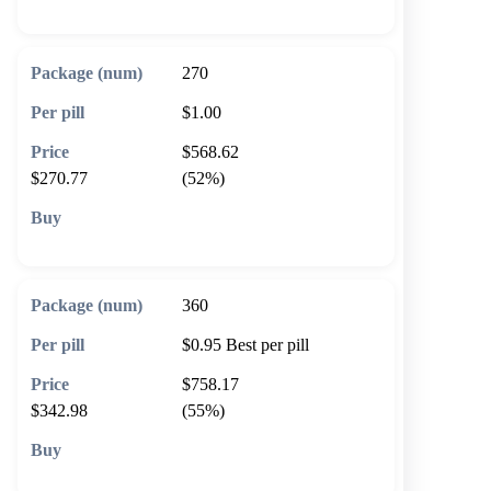
270
$1.00
$568.62
$270.77
(52%)
🛒 Add to cart
360
$0.95
Best per pill
$758.17
$342.98
(55%)
🛒 Add to cart