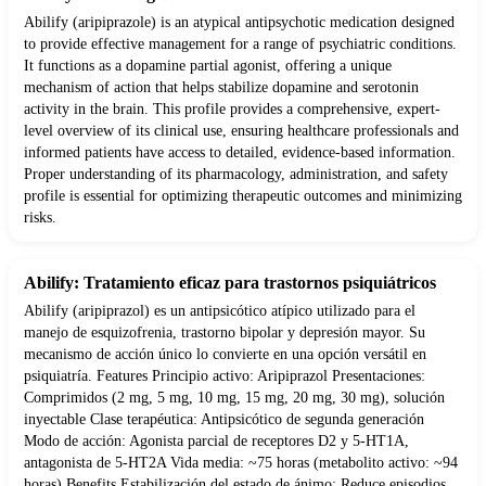
Abilify (aripiprazole) is an atypical antipsychotic medication designed
to provide effective management for a range of psychiatric conditions.
It functions as a dopamine partial agonist, offering a unique
mechanism of action that helps stabilize dopamine and serotonin
activity in the brain. This profile provides a comprehensive, expert-
level overview of its clinical use, ensuring healthcare professionals and
informed patients have access to detailed, evidence-based information.
Proper understanding of its pharmacology, administration, and safety
profile is essential for optimizing therapeutic outcomes and minimizing
risks.
Abilify: Tratamiento eficaz para trastornos psiquiátricos
Abilify (aripiprazol) es un antipsicótico atípico utilizado para el
manejo de esquizofrenia, trastorno bipolar y depresión mayor. Su
mecanismo de acción único lo convierte en una opción versátil en
psiquiatría. Features Principio activo: Aripiprazol Presentaciones:
Comprimidos (2 mg, 5 mg, 10 mg, 15 mg, 20 mg, 30 mg), solución
inyectable Clase terapéutica: Antipsicótico de segunda generación
Modo de acción: Agonista parcial de receptores D2 y 5-HT1A,
antagonista de 5-HT2A Vida media: ~75 horas (metabolito activo: ~94
horas) Benefits Estabilización del estado de ánimo: Reduce episodios