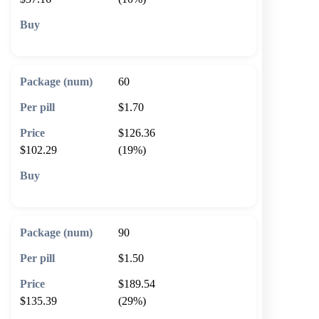
🛒 Add to cart
60
$1.70
$126.36
$102.29
(19%)
🛒 Add to cart
90
$1.50
$189.54
$135.39
(29%)