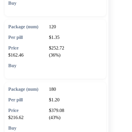
🛒 Add to cart
120
$1.35
$252.72
$162.46
(36%)
🛒 Add to cart
180
$1.20
$379.08
$216.62
(43%)
🛒 Add to cart