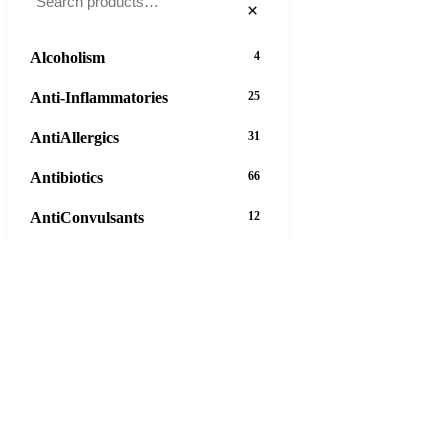
×
Alcoholism
4
Anti-Inflammatories
25
AntiAllergics
31
Antibiotics
66
AntiConvulsants
12
AntiDepressants
37
AntiFungals
8
AntiParasitics
11
AntiPsychotic
14
AntiVirals
27