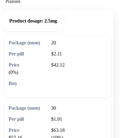
Prazosin
Product dosage:
2.5mg
20
$2.11
$42.12
(0%)
🛒 Add to cart
30
$1.91
$63.18
$57.16
(10%)