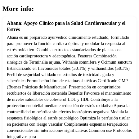
More info:
Abana: Apoyo Clínico para la Salud Cardiovascular y el
Estrés
Abana es un preparado ayurvédico clínicamente estudiado, formulado
para promover la función cardíaca óptima y modular la respuesta al
estrés oxidativo. Combina extractos estandarizados de plantas con
acción cardioprotectora y adaptogénica. Features Combinación
sinérgica de Terminalia arjuna, Withania somnifera y Ocimum sanctum
Estandarizado en flavonoides totales (≥0.1%) y withanólidos (≥0.3%)
Perfil de seguridad validado en estudios de toxicidad aguda y
subcrónica Formulación libre de estatinas sintéticas Certificado GMP
(Buenas Prácticas de Manufactura) Presentación en comprimidos
recubiertos de liberación sostenida Benefits Favorece el mantenimiento
de niveles saludables de colesterol LDL y HDL Contribuye a la
protección endotelial mediante reducción de estrés oxidativo Apoya la
contractilidad miocárdica sin efectos inotrópicos negativos Modula la
respuesta fisiológica al estrés psicológico Optimiza la perfusión tisular
en pacientes con riesgo vascular Complementa esquemas terapéuticos
convencionales sin interacciones significativas Common use Protocolos
integrativos para: