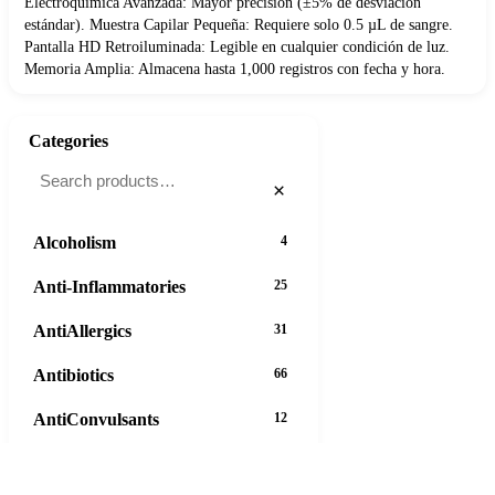
Electroquímica Avanzada: Mayor precisión (±5% de desviación
estándar). Muestra Capilar Pequeña: Requiere solo 0.5 µL de sangre.
Pantalla HD Retroiluminada: Legible en cualquier condición de luz.
Memoria Amplia: Almacena hasta 1,000 registros con fecha y hora.
Categories
×
Alcoholism
4
Anti-Inflammatories
25
AntiAllergics
31
Antibiotics
66
AntiConvulsants
12
AntiDepressants
37