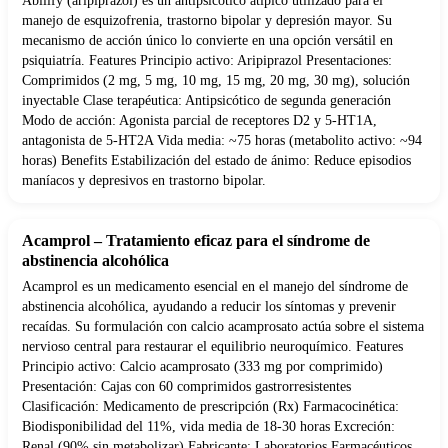
Abilify (aripiprazol) es un antipsicótico atípico utilizado para el
manejo de esquizofrenia, trastorno bipolar y depresión mayor. Su
mecanismo de acción único lo convierte en una opción versátil en
psiquiatría. Features Principio activo: Aripiprazol Presentaciones:
Comprimidos (2 mg, 5 mg, 10 mg, 15 mg, 20 mg, 30 mg), solución
inyectable Clase terapéutica: Antipsicótico de segunda generación
Modo de acción: Agonista parcial de receptores D2 y 5-HT1A,
antagonista de 5-HT2A Vida media: ~75 horas (metabolito activo: ~94
horas) Benefits Estabilización del estado de ánimo: Reduce episodios
maníacos y depresivos en trastorno bipolar.
Acamprol – Tratamiento eficaz para el síndrome de
abstinencia alcohólica
Acamprol es un medicamento esencial en el manejo del síndrome de
abstinencia alcohólica, ayudando a reducir los síntomas y prevenir
recaídas. Su formulación con calcio acamprosato actúa sobre el sistema
nervioso central para restaurar el equilibrio neuroquímico. Features
Principio activo: Calcio acamprosato (333 mg por comprimido)
Presentación: Cajas con 60 comprimidos gastrorresistentes
Clasificación: Medicamento de prescripción (Rx) Farmacocinética:
Biodisponibilidad del 11%, vida media de 18-30 horas Excreción:
Renal (90% sin metabolizar) Fabricante: Laboratorios Farmacéuticos