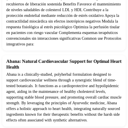
recubiertos de liberación sostenida Benefits Favorece el mantenimiento
de niveles saludables de colesterol LDL y HDL Contribuye a la
protección endotelial mediante reducción de estrés oxidativo Apoya la
contractilidad miocárdica sin efectos inotrópicos negativos Modula la
respuesta fisiológica al estrés psicológico Optimiza la perfusión tisular
en pacientes con riesgo vascular Complementa esquemas terapéuticos
convencionales sin interacciones significativas Common use Protocolos
integrativos para:
Abana: Natural Cardiovascular Support for Optimal Heart
Health
Abana is a clinically-studied, polyherbal formulation designed to
support cardiovascular wellness through a synergistic blend of time-
tested botanicals. It functions as a cardioprotective and hypolipidemic
agent, aiding in the maintenance of healthy cholesterol levels,
supporting stable blood pressure, and promoting overall cardiac muscle
strength. By leveraging the principles of Ayurvedic medicine, Abana
offers a holistic approach to heart health, integrating naturally sourced
ingredients known for their therapeutic benefits without the harsh side
effects often associated with synthetic alternatives.