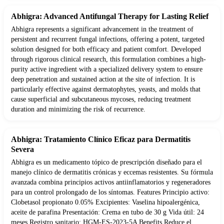
Abhigra: Advanced Antifungal Therapy for Lasting Relief
Abhigra represents a significant advancement in the treatment of
persistent and recurrent fungal infections, offering a potent, targeted
solution designed for both efficacy and patient comfort. Developed
through rigorous clinical research, this formulation combines a high-
purity active ingredient with a specialized delivery system to ensure
deep penetration and sustained action at the site of infection. It is
particularly effective against dermatophytes, yeasts, and molds that
cause superficial and subcutaneous mycoses, reducing treatment
duration and minimizing the risk of recurrence.
Abhigra: Tratamiento Clínico Eficaz para Dermatitis
Severa
Abhigra es un medicamento tópico de prescripción diseñado para el
manejo clínico de dermatitis crónicas y eccemas resistentes. Su fórmula
avanzada combina principios activos antiinflamatorios y regeneradores
para un control prolongado de los síntomas. Features Principio activo:
Clobetasol propionato 0.05% Excipientes: Vaselina hipoalergénica,
aceite de parafina Presentación: Crema en tubo de 30 g Vida útil: 24
meses Registro sanitario: HGM-ES-2023-5A Benefits Reduce el