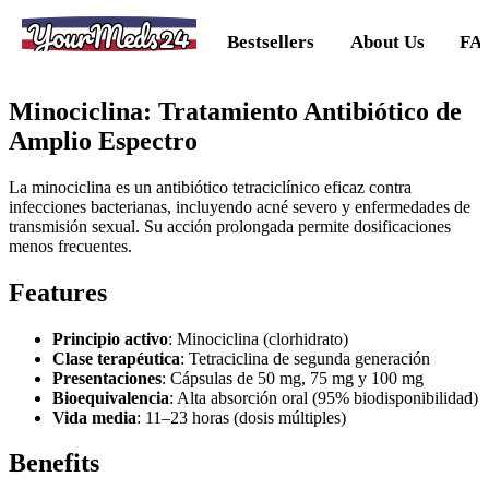
YourMeds24
Bestsellers
About Us
FA
Minociclina: Tratamiento Antibiótico de
Amplio Espectro
La minociclina es un antibiótico tetraciclínico eficaz contra
infecciones bacterianas, incluyendo acné severo y enfermedades de
transmisión sexual. Su acción prolongada permite dosificaciones
menos frecuentes.
Features
Principio activo
: Minociclina (clorhidrato)
Clase terapéutica
: Tetraciclina de segunda generación
Presentaciones
: Cápsulas de 50 mg, 75 mg y 100 mg
Bioequivalencia
: Alta absorción oral (95% biodisponibilidad)
Vida media
: 11–23 horas (dosis múltiples)
Benefits