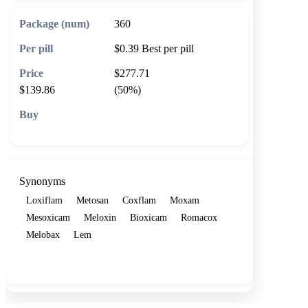
360
$0.39
Best per pill
$277.71
$139.86
(50%)
🛒 Add to cart
Synonyms
Loxiflam
Metosan
Coxflam
Moxam
Mesoxicam
Meloxin
Bioxicam
Romacox
Melobax
Lem
Show more