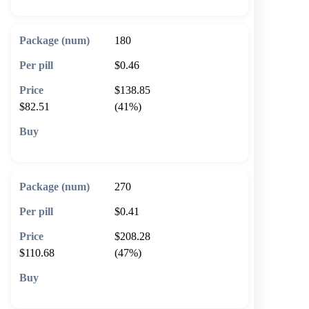
180
$0.46
$138.85
$82.51
(41%)
🛒 Add to cart
270
$0.41
$208.28
$110.68
(47%)
🛒 Add to cart