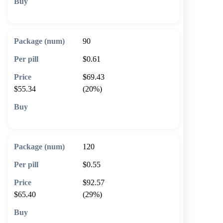
🛒 Add to cart
90
$0.61
$69.43
$55.34
(20%)
🛒 Add to cart
120
$0.55
$92.57
$65.40
(29%)
🛒 Add to cart