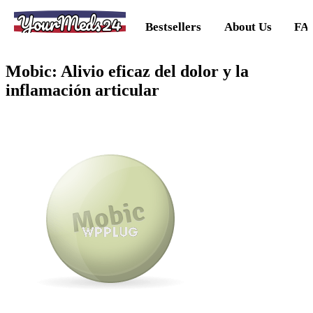
YourMeds24
Bestsellers
About Us
FA
Mobic: Alivio eficaz del dolor y la
inflamación articular