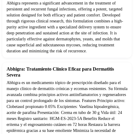
Abhigra represents a significant advancement in the treatment of
persistent and recurrent fungal infections, offering a potent, targeted
solution designed for both efficacy and patient comfort. Developed
through rigorous clinical research, this formulation combines a high-
purity active ingredient with a specialized delivery system to ensure
deep penetration and sustained action at the site of infection. It is
particularly effective against dermatophytes, yeasts, and molds that
cause superficial and subcutaneous mycoses, reducing treatment
duration and minimizing the risk of recurrence.
Abhigra: Tratamiento Clínico Eficaz para Dermatitis
Severa
Abhigra es un medicamento tópico de prescripción diseñado para el
manejo clínico de dermatitis crónicas y eccemas resistentes. Su fórmula
avanzada combina principios activos antiinflamatorios y regeneradores
para un control prolongado de los síntomas. Features Principio activo:
Clobetasol propionato 0.05% Excipientes: Vaselina hipoalergénica,
aceite de parafina Presentación: Crema en tubo de 30 g Vida útil: 24
meses Registro sanitario: HGM-ES-2023-5A Benefits Reduce el
eritema y el engrosamiento cutáneo en 72 horas Restaura la barrera
epidérmica gracias a su base emoliente Minimiza la necesidad de