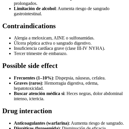
prolongados.
Limitación de alcohol
: Aumenta riesgo de sangrado
gastrointestinal.
Contraindications
Alergia a meloxicam, AINE o sulfonamidas.
Úlcera péptica activa o sangrado digestivo.
Insuficiencia cardíaca grave (clase III-IV NYHA).
Tercer trimestre de embarazo.
Possible side effect
Frecuentes (1–10%)
: Dispepsia, náuseas, cefalea.
Graves (raros)
: Hemorragia digestiva, edema,
hepatotoxicidad.
Buscar atención médica si
: Heces negras, dolor abdominal
intenso, ictericia.
Drug interaction
Anticoagulantes (warfarina)
: Aumenta riesgo de sangrado.
Diuréticos (furosemida)
: Disminución de eficacia.