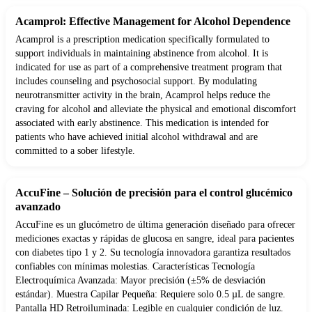
Acamprol: Effective Management for Alcohol Dependence
Acamprol is a prescription medication specifically formulated to
support individuals in maintaining abstinence from alcohol. It is
indicated for use as part of a comprehensive treatment program that
includes counseling and psychosocial support. By modulating
neurotransmitter activity in the brain, Acamprol helps reduce the
craving for alcohol and alleviate the physical and emotional discomfort
associated with early abstinence. This medication is intended for
patients who have achieved initial alcohol withdrawal and are
committed to a sober lifestyle.
AccuFine – Solución de precisión para el control glucémico
avanzado
AccuFine es un glucómetro de última generación diseñado para ofrecer
mediciones exactas y rápidas de glucosa en sangre, ideal para pacientes
con diabetes tipo 1 y 2. Su tecnología innovadora garantiza resultados
confiables con mínimas molestias. Características Tecnología
Electroquímica Avanzada: Mayor precisión (±5% de desviación
estándar). Muestra Capilar Pequeña: Requiere solo 0.5 µL de sangre.
Pantalla HD Retroiluminada: Legible en cualquier condición de luz.