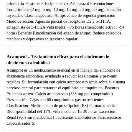
psiquiatría. Features Principio activo: Aripiprazol Presentaciones:
Comprimidos (2 mg, 5 mg, 10 mg, 15 mg, 20 mg, 30 mg), solución
inyectable Clase terapéutica: Antipsicótico de segunda generación
Modo de acción: Agonista parcial de receptores D2 y 5-HT1A,
antagonista de 5-HT2A Vida media: ~75 horas (metabolito activo: ~94
horas) Benefits Estabilización del estado de ánimo: Reduce episodios
maníacos y depresivos en trastorno bipolar.
Acamprol – Tratamiento eficaz para el síndrome de
abstinencia alcohólica
Acamprol es un medicamento esencial en el manejo del síndrome de
abstinencia alcohólica, ayudando a reducir los síntomas y prevenir
recaídas. Su formulación con calcio acamprosato actúa sobre el sistema
nervioso central para restaurar el equilibrio neuroquímico. Features
Principio activo: Calcio acamprosato (333 mg por comprimido)
Presentación: Cajas con 60 comprimidos gastrorresistentes
Clasificación: Medicamento de prescripción (Rx) Farmacocinética:
Biodisponibilidad del 11%, vida media de 18-30 horas Excreción:
Renal (90% sin metabolizar) Fabricante: Laboratorios Farmacéuticos
Especializados S.