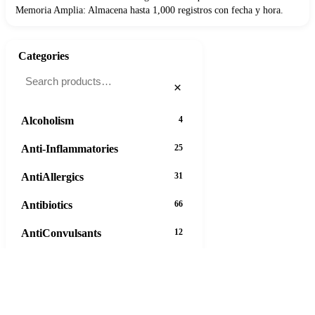
Memoria Amplia: Almacena hasta 1,000 registros con fecha y hora.
Categories
×
Alcoholism
4
Anti-Inflammatories
25
AntiAllergics
31
Antibiotics
66
AntiConvulsants
12
AntiDepressants
37
AntiFungals
8