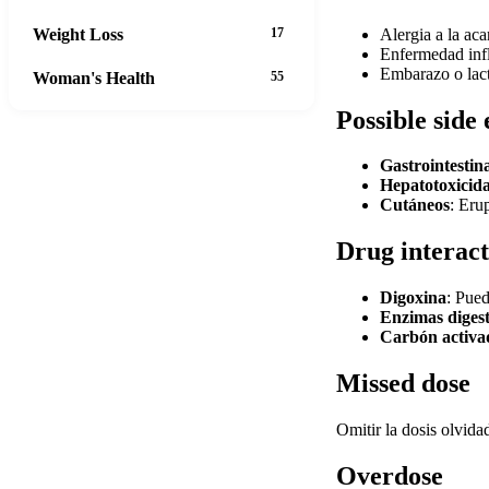
Alergia a la aca
Weight Loss
17
Enfermedad infla
Embarazo o lact
Woman's Health
55
Possible side 
Gastrointestina
Hepatotoxicid
Cutáneos
: Eru
Drug interact
Digoxina
: Pued
Enzimas digest
Carbón activa
Missed dose
Omitir la dosis olvida
Overdose