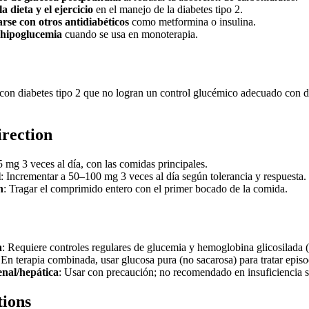
 dieta y el ejercicio
en el manejo de la diabetes tipo 2.
se con otros antidiabéticos
como metformina o insulina.
 hipoglucemia
cuando se usa en monoterapia.
 con diabetes tipo 2 que no logran un control glucémico adecuado con di
irection
5 mg 3 veces al día, con las comidas principales.
l
: Incrementar a 50–100 mg 3 veces al día según tolerancia y respuesta.
n
: Tragar el comprimido entero con el primer bocado de la comida.
n
: Requiere controles regulares de glucemia y hemoglobina glicosilada
 En terapia combinada, usar glucosa pura (no sacarosa) para tratar episo
nal/hepática
: Usar con precaución; no recomendado en insuficiencia s
tions