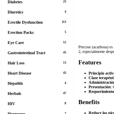
Diabetes
25
Diuretics
4
Erectile Dysfunction
113
Erection Packs
5
Eye Care
12
Precose (acarbosa) es 
2, especialmente desp
Gastrointestinal Tract
45
Features
Hair Loss
13
Principio activ
Heart Disease
43
Clase terapéut
Administració
Hepatitis
4
Presentación
:
Requerimiento
Herbals
47
Benefits
HIV
8
Reduce los pic
Hormones
7