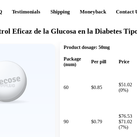
Q
Testimonials
Shipping
Moneyback
Contact 
rol Eficaz de la Glucosa en la Diabetes Tip
Product dosage:
50mg
Package
Per pill
Price
(num)
$51.02
60
$0.85
(0%)
$76.53
90
$0.79
$71.02
(7%)