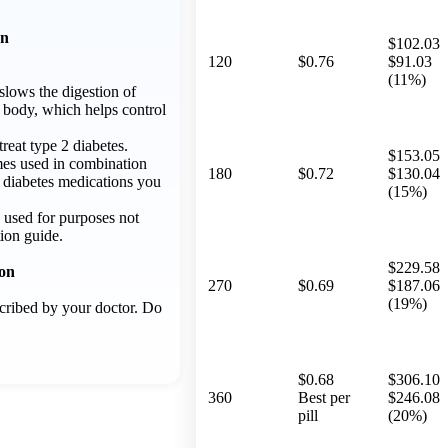
on
$102.03
120
$0.76
$91.03
(11%)
slows the digestion of
 body, which helps control
reat type 2 diabetes.
$153.05
es used in combination
180
$0.72
$130.04
r diabetes medications you
(15%)
 used for purposes not
tion guide.
$229.58
ion
270
$0.69
$187.06
(19%)
scribed by your doctor. Do
$0.68
$306.10
360
Best per
$246.08
pill
(20%)