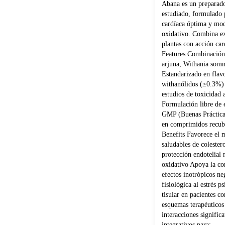
Abana es un preparado
estudiado, formulado 
cardíaca óptima y modu
oxidativo. Combina ex
plantas con acción car
Features Combinación 
arjuna, Withania som
Estandarizado en flav
withanólidos (≥0.3%) 
estudios de toxicidad
Formulación libre de e
GMP (Buenas Práctica
en comprimidos recubi
Benefits Favorece el 
saludables de coleste
protección endotelial 
oxidativo Apoya la con
efectos inotrópicos ne
fisiológica al estrés 
tisular en pacientes 
esquemas terapéuticos
interacciones signifi
integrativos para: