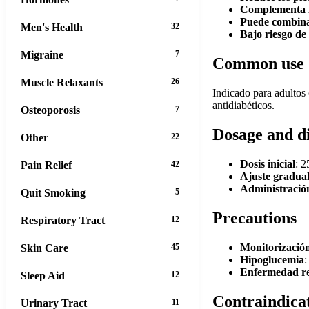
Complementa la
Puede combinar
Men's Health
32
Bajo riesgo de
Migraine
7
Common use
Muscle Relaxants
26
Indicado para adultos
antidiabéticos.
Osteoporosis
7
Dosage and d
Other
22
Dosis inicial
: 2
Pain Relief
42
Ajuste gradua
Administració
Quit Smoking
5
Precautions
Respiratory Tract
12
Monitorizació
Skin Care
45
Hipoglucemia
:
Enfermedad re
Sleep Aid
12
Contraindica
Urinary Tract
11