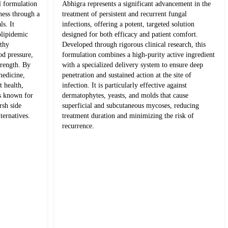
l formulation
Abhigra represents a significant advancement in the
ness through a
treatment of persistent and recurrent fungal
ls. It
infections, offering a potent, targeted solution
olipidemic
designed for both efficacy and patient comfort.
lthy
Developed through rigorous clinical research, this
od pressure,
formulation combines a high-purity active ingredient
trength. By
with a specialized delivery system to ensure deep
medicine,
penetration and sustained action at the site of
t health,
infection. It is particularly effective against
ts known for
dermatophytes, yeasts, and molds that cause
rsh side
superficial and subcutaneous mycoses, reducing
ternatives.
treatment duration and minimizing the risk of
recurrence.