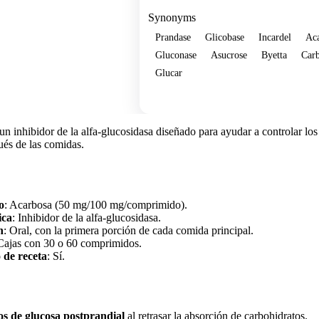
Synonyms
Prandase
Glicobase
Incardel
Ac
Gluconase
Asucrose
Byetta
Car
Glucar
Show more
un inhibidor de la alfa-glucosidasa diseñado para ayudar a controlar los
ués de las comidas.
o
: Acarbosa (50 mg/100 mg/comprimido).
ica
: Inhibidor de la alfa-glucosidasa.
n
: Oral, con la primera porción de cada comida principal.
 Cajas con 30 o 60 comprimidos.
 de receta
: Sí.
os de glucosa postprandial
al retrasar la absorción de carbohidratos.