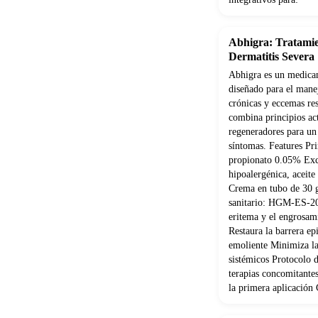
Abhigra: Tratamie
Dermatitis Severa
Abhigra es un medicam
diseñado para el manej
crónicas y eccemas re
combina principios act
regeneradores para un
síntomas. Features Pri
propionato 0.05% Exci
hipoalergénica, aceite
Crema en tubo de 30 g
sanitario: HGM-ES-20
eritema y el engrosam
Restaura la barrera ep
emoliente Minimiza la
sistémicos Protocolo 
terapias concomitante
la primera aplicació