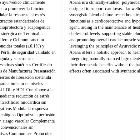
 ayurvédico clínicamente
Abana is a clinically-studied, polyherba
para promover la función
designed to support cardiovascular well
lar la respuesta al estrés
synergistic blend of time-tested botanica
tractos estandarizados de
functions as a cardioprotective and hyp
dioprotectora y adaptogénica.
agent, aiding in the maintenance of hea
sinérgica de Terminalia
cholesterol levels, supporting stable blo
nifera y Ocimum sanctum
and promoting overall cardiac muscle s
onoides totales (≥0.1%) y
leveraging the principles of Ayurvedic 
Perfil de seguridad validado en
Abana offers a holistic approach to hear
 aguda y subcrónica
integrating naturally sourced ingredien
statinas sintéticas Certificado
their therapeutic benefits without the ha
s de Manufactura) Presentación
effects often associated with synthetic al
ertos de liberación sostenida
mantenimiento de niveles
rol LDL y HDL Contribuye a la
mediante reducción de estrés
tractilidad miocárdica sin
gativos Modula la respuesta
psicológico Optimiza la perfusión
con riesgo vascular Complementa
 convencionales sin
cativas Common use Protocolos