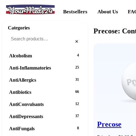
YourMeds24
Bestsellers
About Us
FA
Categories
Precose: Cont
×
Alcoholism
4
Anti-Inflammatories
25
AntiAllergics
31
Antibiotics
66
AntiConvulsants
12
AntiDepressants
37
Precose
AntiFungals
8