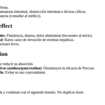
rbosa.
matoria intestinal, obstrucción intestinal o úlceras cólicas.
ancia (consultar al médico).
effect
les
: Flatulencia, diarrea, dolor abdominal (frecuentes al inicio).
ad
: Raros casos de elevación de enzimas hepáticas.
pciones leves.
ion
e reducir su absorción.
ivas (amilasa/pancreatina)
: Disminuyen la eficacia de Precose.
do
: Evitar su uso concomitante.
da y continuar con el siguiente horario. No duplicar dosis.