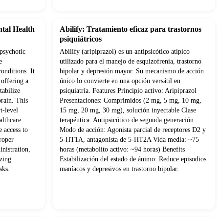
ntal Health
Abilify: Tratamiento eficaz para trastornos
psiquiátricos
ipsychotic
Abilify (aripiprazol) es un antipsicótico atípico
e
utilizado para el manejo de esquizofrenia, trastorno
onditions. It
bipolar y depresión mayor. Su mecanismo de acción
 offering a
único lo convierte en una opción versátil en
tabilize
psiquiatría. Features Principio activo: Aripiprazol
brain. This
Presentaciones: Comprimidos (2 mg, 5 mg, 10 mg,
t-level
15 mg, 20 mg, 30 mg), solución inyectable Clase
althcare
terapéutica: Antipsicótico de segunda generación
e access to
Modo de acción: Agonista parcial de receptores D2 y
roper
5-HT1A, antagonista de 5-HT2A Vida media: ~75
nistration,
horas (metabolito activo: ~94 horas) Benefits
izing
Estabilización del estado de ánimo: Reduce episodios
sks.
maníacos y depresivos en trastorno bipolar.