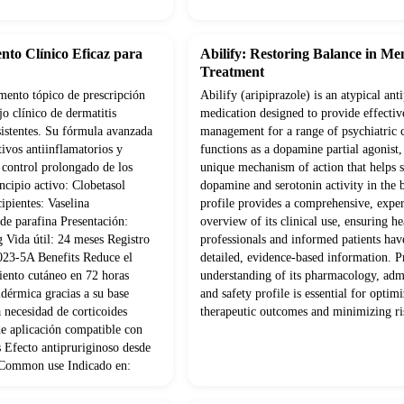
nto Clínico Eficaz para
Abilify: Restoring Balance in Me
Treatment
ento tópico de prescripción
Abilify (aripiprazole) is an atypical ant
o clínico de dermatitis
medication designed to provide effectiv
sistentes. Su fórmula avanzada
management for a range of psychiatric c
ivos antiinflamatorios y
functions as a dopamine partial agonist,
 control prolongado de los
unique mechanism of action that helps s
ncipio activo: Clobetasol
dopamine and serotonin activity in the 
pientes: Vaselina
profile provides a comprehensive, exper
 de parafina Presentación:
overview of its clinical use, ensuring he
 Vida útil: 24 meses Registro
professionals and informed patients hav
23-5A Benefits Reduce el
detailed, evidence-based information. P
iento cutáneo en 72 horas
understanding of its pharmacology, admi
idérmica gracias a su base
and safety profile is essential for optim
 necesidad de corticoides
therapeutic outcomes and minimizing ri
de aplicación compatible con
s Efecto antipruriginoso desde
n Common use Indicado en: