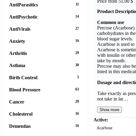
Price from 51.00 $
AntiParasitics
11
Product Descripti
AntiPsychotic
14
Common use
Precose (Acarbose) 
AntiVirals
27
carbohydrates in the
blood sugar levels.
Anxiety
16
Acarbose is used to t
Acarbose is sometim
Arthritis
29
with insulin or othe
take by mouth.
Asthma
30
Precose may also be
listed in this medica
Birth Control
5
Dosage and direct
Blood Pressure
63
Take exactly as pre
not take in lar…
Cancer
20
Show more
Cholesterol
16
Active:
Dementias
16
Acarbose