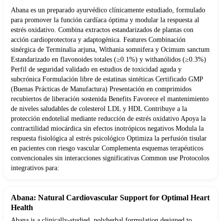
Abana es un preparado ayurvédico clínicamente estudiado, formulado
para promover la función cardíaca óptima y modular la respuesta al
estrés oxidativo. Combina extractos estandarizados de plantas con
acción cardioprotectora y adaptogénica. Features Combinación
sinérgica de Terminalia arjuna, Withania somnifera y Ocimum sanctum
Estandarizado en flavonoides totales (≥0.1%) y withanólidos (≥0.3%)
Perfil de seguridad validado en estudios de toxicidad aguda y
subcrónica Formulación libre de estatinas sintéticas Certificado GMP
(Buenas Prácticas de Manufactura) Presentación en comprimidos
recubiertos de liberación sostenida Benefits Favorece el mantenimiento
de niveles saludables de colesterol LDL y HDL Contribuye a la
protección endotelial mediante reducción de estrés oxidativo Apoya la
contractilidad miocárdica sin efectos inotrópicos negativos Modula la
respuesta fisiológica al estrés psicológico Optimiza la perfusión tisular
en pacientes con riesgo vascular Complementa esquemas terapéuticos
convencionales sin interacciones significativas Common use Protocolos
integrativos para:
Abana: Natural Cardiovascular Support for Optimal Heart
Health
Abana is a clinically-studied, polyherbal formulation designed to