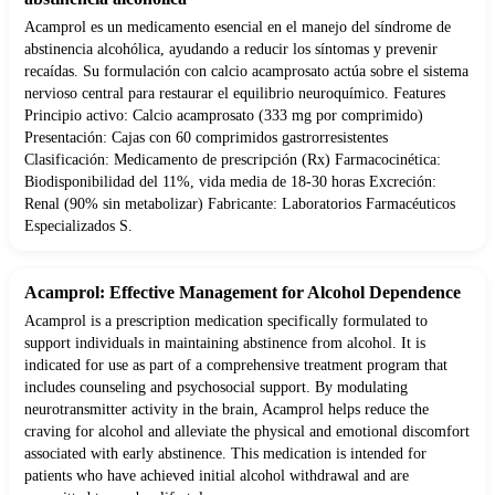
Acamprol es un medicamento esencial en el manejo del síndrome de
abstinencia alcohólica, ayudando a reducir los síntomas y prevenir
recaídas. Su formulación con calcio acamprosato actúa sobre el sistema
nervioso central para restaurar el equilibrio neuroquímico. Features
Principio activo: Calcio acamprosato (333 mg por comprimido)
Presentación: Cajas con 60 comprimidos gastrorresistentes
Clasificación: Medicamento de prescripción (Rx) Farmacocinética:
Biodisponibilidad del 11%, vida media de 18-30 horas Excreción:
Renal (90% sin metabolizar) Fabricante: Laboratorios Farmacéuticos
Especializados S.
Acamprol: Effective Management for Alcohol Dependence
Acamprol is a prescription medication specifically formulated to
support individuals in maintaining abstinence from alcohol. It is
indicated for use as part of a comprehensive treatment program that
includes counseling and psychosocial support. By modulating
neurotransmitter activity in the brain, Acamprol helps reduce the
craving for alcohol and alleviate the physical and emotional discomfort
associated with early abstinence. This medication is intended for
patients who have achieved initial alcohol withdrawal and are