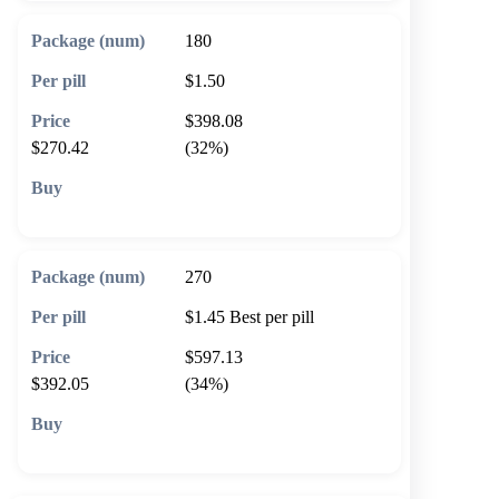
180
$1.50
$398.08
$270.42
(32%)
🛒 Add to cart
270
$1.45
Best per pill
$597.13
$392.05
(34%)
🛒 Add to cart