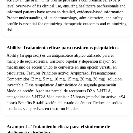
activity in the brain. This profile provides a comprehensive, expert-
level overview of its clinical use, ensuring healthcare professionals and
informed patients have access to detailed, evidence-based information.
Proper understanding of its pharmacology, administration, and safety
profile is essential for optimizing therapeutic outcomes and minimizing
risks.
Abilify: Tratamiento eficaz para trastornos psiquiátricos
Abilify (aripiprazol) es un antipsicótico atípico utilizado para el
manejo de esquizofrenia, trastorno bipolar y depresión mayor. Su
mecanismo de acción único lo convierte en una opción versátil en
psiquiatría. Features Principio activo: Aripiprazol Presentaciones:
Comprimidos (2 mg, 5 mg, 10 mg, 15 mg, 20 mg, 30 mg), solución
inyectable Clase terapéutica: Antipsicótico de segunda generación
Modo de acción: Agonista parcial de receptores D2 y 5-HT1A,
antagonista de 5-HT2A Vida media: ~75 horas (metabolito activo: ~94
horas) Benefits Estabilización del estado de ánimo: Reduce episodios
maníacos y depresivos en trastorno bipolar.
Acamprol – Tratamiento eficaz para el síndrome de
abstinencia alcohólica