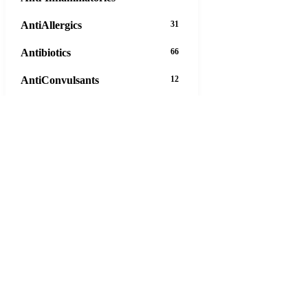
AntiAllergics
31
Antibiotics
66
AntiConvulsants
12
AntiDepressants
37
AntiFungals
8
AntiParasitics
11
AntiPsychotic
14
AntiVirals
27
Anxiety
16
Arthritis
29
Asthma
30