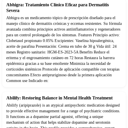
Abhigra: Tratamiento Clínico Eficaz para Dermatitis
Severa
Abhigra es un medicamento tópico de prescripción diseñado para el
manejo clínico de dermatitis crónicas y eccemas resistentes. Su fórmula
avanzada combina principios activos antiinflamatorios y regeneradores
para un control prolongado de los síntomas. Features Principio activo:
Clobetasol propionato 0.05% Excipientes: Vaselina hipoalergénica,
aceite de parafina Presentación: Crema en tubo de 30 g Vida útil: 24
meses Registro sanitario: HGM-ES-2023-5A Benefits Reduce el
eritema y el engrosamiento cutáneo en 72 horas Restaura la barrera
epidérmica gracias a su base emoliente Minimiza la necesidad de
corticoides sistémicos Protocolo de aplicación compatible con terapias
concomitantes Efecto antipruriginoso desde la primera aplicación
Common use Indicado en:
Abilify: Restoring Balance in Mental Health Treatment
Abilify (aripiprazole) is an atypical antipsychotic medication designed
to provide effective management for a range of psychiatric conditions.
It functions as a dopamine partial agonist, offering a unique
mechanism of action that helps stabilize dopamine and serotonin