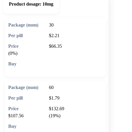
Product dosage:
10mg
30
$2.21
$66.35
(0%)
🛒 Add to cart
60
$1.79
$132.69
$107.56
(19%)
🛒 Add to cart