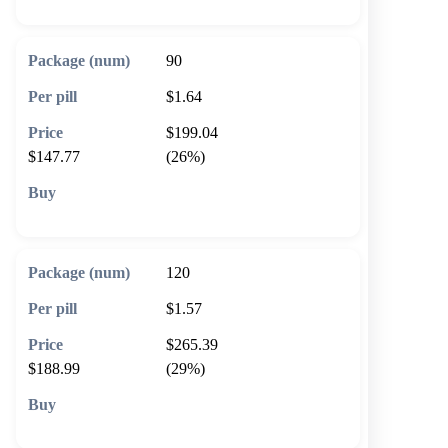
90
$1.64
$199.04
$147.77
(26%)
🛒 Add to cart
120
$1.57
$265.39
$188.99
(29%)
🛒 Add to cart