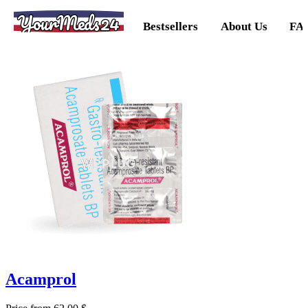
YourMeds24
Bestsellers
About Us
FA
Acamprol