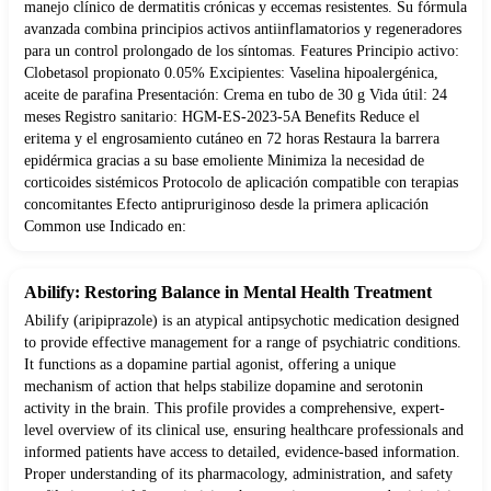
manejo clínico de dermatitis crónicas y eccemas resistentes. Su fórmula
avanzada combina principios activos antiinflamatorios y regeneradores
para un control prolongado de los síntomas. Features Principio activo:
Clobetasol propionato 0.05% Excipientes: Vaselina hipoalergénica,
aceite de parafina Presentación: Crema en tubo de 30 g Vida útil: 24
meses Registro sanitario: HGM-ES-2023-5A Benefits Reduce el
eritema y el engrosamiento cutáneo en 72 horas Restaura la barrera
epidérmica gracias a su base emoliente Minimiza la necesidad de
corticoides sistémicos Protocolo de aplicación compatible con terapias
concomitantes Efecto antipruriginoso desde la primera aplicación
Common use Indicado en:
Abilify: Restoring Balance in Mental Health Treatment
Abilify (aripiprazole) is an atypical antipsychotic medication designed
to provide effective management for a range of psychiatric conditions.
It functions as a dopamine partial agonist, offering a unique
mechanism of action that helps stabilize dopamine and serotonin
activity in the brain. This profile provides a comprehensive, expert-
level overview of its clinical use, ensuring healthcare professionals and
informed patients have access to detailed, evidence-based information.
Proper understanding of its pharmacology, administration, and safety