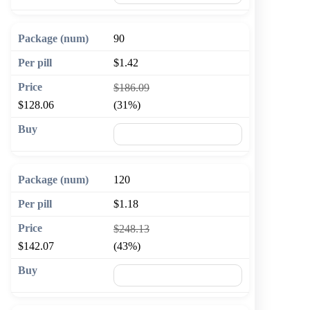
90
$1.42
$186.09
$128.06
(31%)
🛒 Add to cart
120
$1.18
$248.13
$142.07
(43%)
🛒 Add to cart