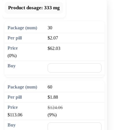
Product dosage:
333 mg
30
$2.07
$62.03
(0%)
🛒 Add to cart
60
$1.88
$124.06
$113.06
(9%)
🛒 Add to cart