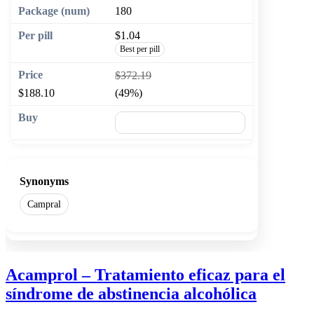
180
$1.04
Best per pill
$372.19
$188.10
(49%)
🛒 Add to cart
Synonyms
Campral
Acamprol – Tratamiento eficaz para el
síndrome de abstinencia alcohólica