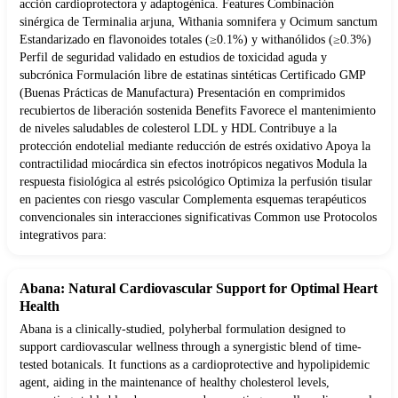
acción cardioprotectora y adaptogénica. Features Combinación
sinérgica de Terminalia arjuna, Withania somnifera y Ocimum sanctum
Estandarizado en flavonoides totales (≥0.1%) y withanólidos (≥0.3%)
Perfil de seguridad validado en estudios de toxicidad aguda y
subcrónica Formulación libre de estatinas sintéticas Certificado GMP
(Buenas Prácticas de Manufactura) Presentación en comprimidos
recubiertos de liberación sostenida Benefits Favorece el mantenimiento
de niveles saludables de colesterol LDL y HDL Contribuye a la
protección endotelial mediante reducción de estrés oxidativo Apoya la
contractilidad miocárdica sin efectos inotrópicos negativos Modula la
respuesta fisiológica al estrés psicológico Optimiza la perfusión tisular
en pacientes con riesgo vascular Complementa esquemas terapéuticos
convencionales sin interacciones significativas Common use Protocolos
integrativos para:
Abana: Natural Cardiovascular Support for Optimal Heart
Health
Abana is a clinically-studied, polyherbal formulation designed to
support cardiovascular wellness through a synergistic blend of time-
tested botanicals. It functions as a cardioprotective and hypolipidemic
agent, aiding in the maintenance of healthy cholesterol levels,