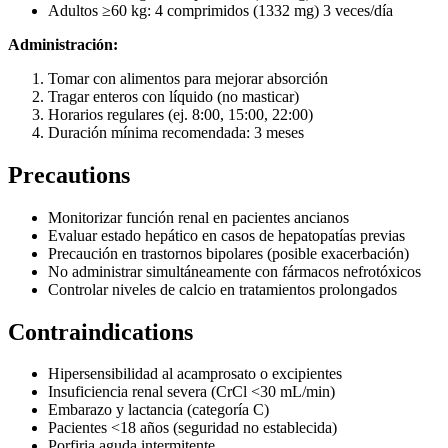
Adultos ≥60 kg: 4 comprimidos (1332 mg) 3 veces/día
Administración:
Tomar con alimentos para mejorar absorción
Tragar enteros con líquido (no masticar)
Horarios regulares (ej. 8:00, 15:00, 22:00)
Duración mínima recomendada: 3 meses
Precautions
Monitorizar función renal en pacientes ancianos
Evaluar estado hepático en casos de hepatopatías previas
Precaución en trastornos bipolares (posible exacerbación)
No administrar simultáneamente con fármacos nefrotóxicos
Controlar niveles de calcio en tratamientos prolongados
Contraindications
Hipersensibilidad al acamprosato o excipientes
Insuficiencia renal severa (CrCl <30 mL/min)
Embarazo y lactancia (categoría C)
Pacientes <18 años (seguridad no establecida)
Porfiria aguda intermitente