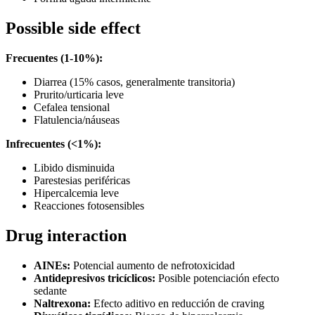
Possible side effect
Frecuentes (1-10%):
Diarrea (15% casos, generalmente transitoria)
Prurito/urticaria leve
Cefalea tensional
Flatulencia/náuseas
Infrecuentes (<1%):
Libido disminuida
Parestesias periféricas
Hipercalcemia leve
Reacciones fotosensibles
Drug interaction
AINEs:
Potencial aumento de nefrotoxicidad
Antidepresivos tricíclicos:
Posible potenciación efecto
sedante
Naltrexona:
Efecto aditivo en reducción de craving